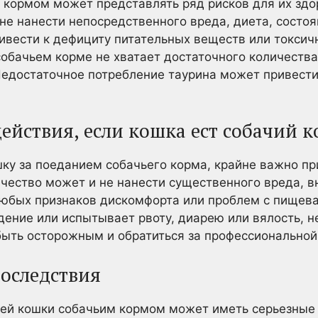
кормом может представлять ряд рисков для их здо
не нанести непосредственного вреда, диета, состо
ивести к дефициту питательных веществ или токсич
собачьем корме не хватает достаточного количеств
Недостаточное потребление таурина может привести
ействия, если кошка ест собачий 
шку за поеданием собачьего корма, крайне важно п
чество может и не нанести существенного вреда, в
любых признаков дискомфорта или проблем с пищев
ение или испытывает рвоту, диарею или вялость, н
быть осторожным и обратиться за профессиональной
последствия
ей кошки собачьим кормом может иметь серьезные