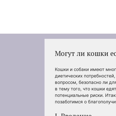
Перейти
к
содержимому
Могут ли кошки е
Кошки и собаки имеют мног
диетических потребностей,
вопросом, безопасно ли дл
в тему того, что кошки едя
потенциальные риски. Итак
позаботимся о благополучи
I. Введение