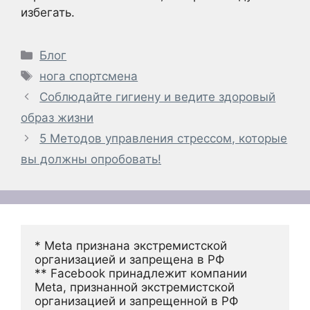
избегать.
Рубрики
Блог
Метки
нога спортсмена
Соблюдайте гигиену и ведите здоровый
образ жизни
5 Методов управления стрессом, которые
вы должны опробовать!
* Meta признана экстремистской 
организацией и запрещена в РФ
** Facebook принадлежит компании 
Meta, признанной экстремистской 
организацией и запрещенной в РФ