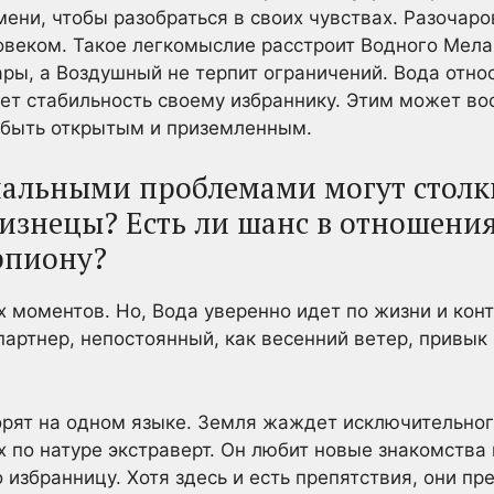
мени, чтобы разобраться в своих чувствах. Разочар
веком. Такое легкомыслие расстроит Водного Мела
ры, а Воздушный не терпит ограничений. Вода отно
ет стабильность своему избраннику. Этим может в
 быть открытым и приземленным.
альными проблемами могут столк
изнецы? Есть ли шанс в отношени
рпиону?
х моментов. Но, Вода уверенно идет по жизни и кон
партнер, непостоянный, как весенний ветер, привык
орят на одном языке. Земля жаждет исключительног
ух по натуре экстраверт. Он любит новые знакомства
 избранницу. Хотя здесь и есть препятствия, они п