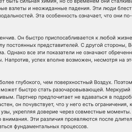
ет быть сильная химия, но со временем они сталки
ые взлеты и неожиданные падения. Эти люди блест
модальностей. Эта особенность означает, что они по
енчив. Он быстро приспосабливается к любой жизне
лу постоянных представителей. С другой стороны, В
ма. Однако все эти показатели не означают обречен
. Напротив, успех вполне возможен, несмотря на э
более глубокого, чем поверхностный Воздух. Поэтом
 может быстро стать разочаровывающей. Меркурий 
ивым. Партнер предпочитает не вдаваться в подробн
тен, он почувствует, что у него есть ограничения,
 узы, укрепляя доверие через совместные моменты.
о внимания. Эти различия проявляются после длител
аться фундаментальных процессов.