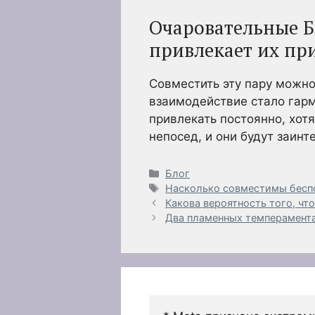
Очаровательные Б
привлекает их пр
Совместить эту пару можно
взаимодействие стало гарм
привлекать постоянно, хот
непосед, и они будут заинт
Рубрики
Блог
Метки
Насколько совместимы бесп
Какова вероятность того, ч
Два пламенных темперамента