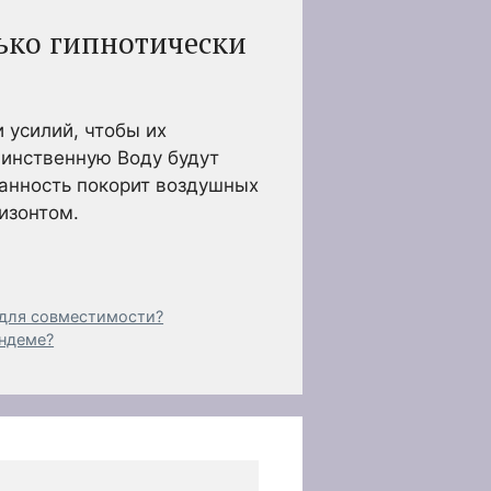
ько гипнотически
 усилий, чтобы их
аинственную Воду будут
данность покорит воздушных
ризонтом.
 для совместимости?
андеме?