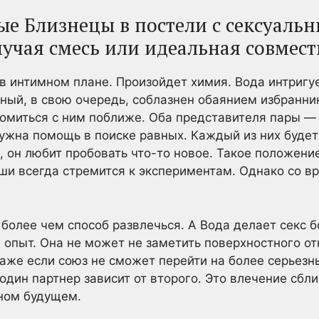
е Близнецы в постели с сексуаль
учая смесь или идеальная совмес
в интимном плане. Произойдет химия. Вода интригуе
ный, в свою очередь, соблазнен обаянием избранни
комиться с ним поближе. Оба представителя пары 
нужна помощь в поиске равных. Каждый из них будет 
а, он любит пробовать что-то новое. Такое положени
уши всегда стремится к экспериментам. Однако со в
 более чем способ развлечься. А Вода делает секс 
 опыт. Она не может не заметить поверхностного о
аже если союз не сможет перейти на более серьезны
один партнер зависит от второго. Это влечение сбл
тном будущем.