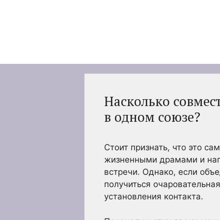
Перейти
к
содержимому
Насколько совме
в одном союзе?
Стоит признать, что это с
жизненными драмами и нап
встречи. Однако, если объ
получиться очаровательная
установления контакта.