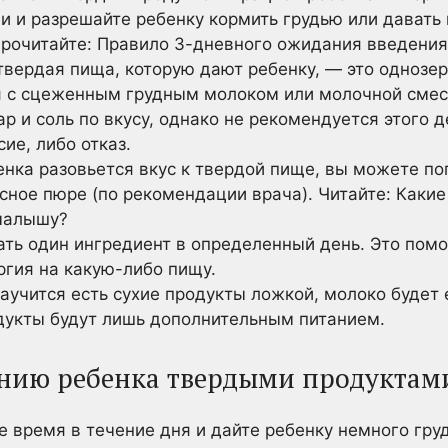
и и разрешайте ребенку кормить грудью или давать
Прочитайте: Правило 3-дневного ожидания введени
 твердая пища, которую дают ребенку, — это однозе
 с сцеженным грудным молоком или молочной смес
ар и соль по вкусу, однако не рекомендуется этого 
ие, либо отказ.
бенка разовьется вкус к твердой пище, вы можете п
сное пюре (по рекомендации врача). Читайте: Каки
малышу?
ть один ингредиент в определенный день. Это помож
ргия на какую-либо пищу.
аучится есть сухие продукты ложкой, молоко будет
дукты будут лишь дополнительным питанием.
ению ребенка твердыми продуктам
 время в течение дня и дайте ребенку немного гру