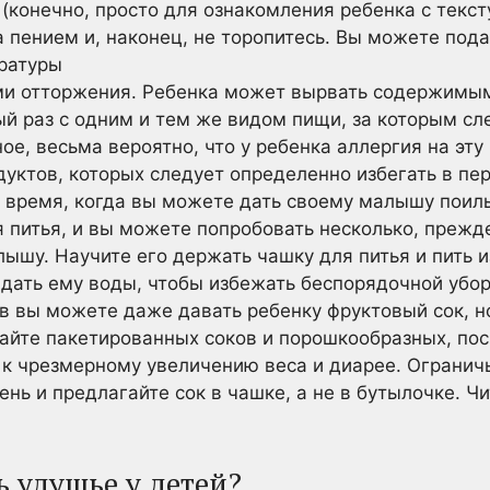
(конечно, просто для ознакомления ребенка с текст
 пением и, наконец, не торопитесь. Вы можете пода
ратуры
ми отторжения. Ребенка может вырвать содержимым 
й раз с одним и тем же видом пищи, за которым сл
ое, весьма вероятно, что у ребенка аллергия на эту
дуктов, которых следует определенно избегать в пе
 время, когда вы можете дать своему малышу поиль
питья, и вы можете попробовать несколько, прежде
ышу. Научите его держать чашку для питья и пить и
 дать ему воды, чтобы избежать беспорядочной убо
 вы можете даже давать ребенку фруктовый сок, но
айте пакетированных соков и порошкообразных, пос
 к чрезмерному увеличению веса и диарее. Огранич
ень и предлагайте сок в чашке, а не в бутылочке. Ч
 удушье у детей?