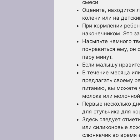
смеси
Оцените, находится л
колени или на детски
При кормлении ребен
наконечником. Это з
Насыпьте немного тв
понравиться ему, он 
пару минут.
Если малышу нравится
В течение месяца ил
предлагать своему ре
питанию, вы можете у
молока или молочной
Первые несколько дн
для стульчика для ко
Здесь следует отмет
или силиконовые ложк
слюнявчик во время 