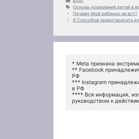
Рубрики
Блог
Метки
Основы кормления детей в в
Почему Мой ребенок не ест?
8 Способов предотвратить к
* Meta признана экстрем
** Facebook принадлежит
РФ
*** Instagram принадлеж
в РФ 
**** Вся информация, из
руководством к действи