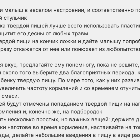
и малыш в веселом настроении, и соответственно по
й стульчик
ка твердой пищей лучше всего использовать пласти
ащитит его десны от любых травм.
ердой пищи на кончик ложки и дайте малышу попро
сразу откажется от нее или понюхает из любопытств
 вкус, предлагайте ему понемногу, пока не решите,
и около того выберите два благоприятных периода, 
бенку твердую пищу. По мере того, как у них разви
величить частоту кормлений и со временем отучить 
 смеси.
ей будут отмечены попаданием твердой пищи на наг
рмления и, конечно же, на подбородок
ить несколько простых, но важных вещей: держите д
и наготове во время кормления, настаивайте на то
еды, делайте небольшие введения в пищу в виде ра