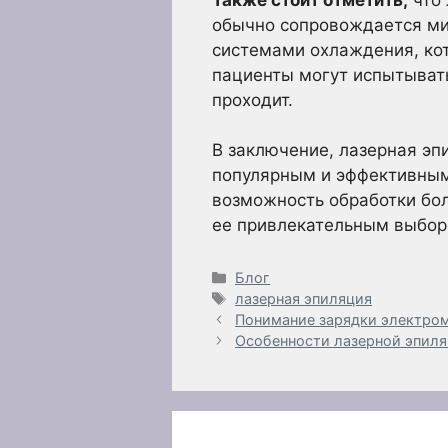
обычно сопровождается м
системами охлаждения, ко
пациенты могут испытывать
проходит.
В заключение, лазерная эп
популярным и эффективным
возможность обработки бол
ее привлекательным выбор
Рубрики
Блог
Метки
лазерная эпиляция
Понимание зарядки электро
Особенности лазерной эпил