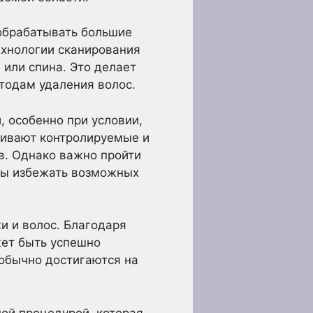
 обрабатывать большие
ехнологии сканирования
 или спина. Это делает
тодам удаления волос.
 особенно при условии,
чивают контролируемые и
в. Однако важно пройти
бы избежать возможных
и и волос. Благодаря
жет быть успешно
 обычно достигаются на
ой процедурой, которая