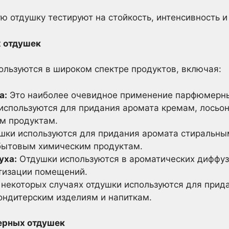
ю отдушку тестируют на стойкость, интенсивность и
 отдушек
льзуются в широком спектре продуктов, включая:
а:
Это наиболее очевидное применение парфюмерны
спользуются для придания аромата кремам, лосьо
м продуктам.
шки используются для придания аромата стиральн
бытовым химическим продуктам.
уха:
Отдушки используются в ароматических диффузо
тизации помещений.
некоторых случаях отдушки используются для прид
кондитерским изделиям и напиткам.
ерных отдушек