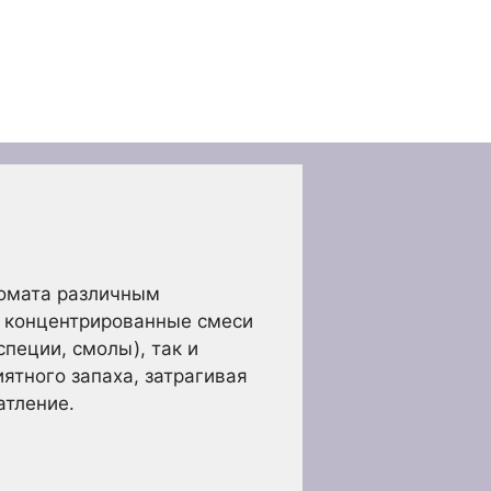
ромата различным
й концентрированные смеси
пеции, смолы), так и
ятного запаха, затрагивая
атление.