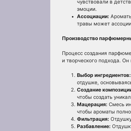
чувствовали в детст
эмоции.
Ассоциации:
Ароматы
травы может ассоциир
Производство парфюмерн
Процесс создания парфюмер
и творческого подхода. Он
Выбор ингредиентов:
отдушке, основываяс
Создание композици
чтобы создать уникал
Мацерация:
Смесь ин
чтобы ароматы полно
Фильтрация:
Отдушку
Разбавление:
Отдушку