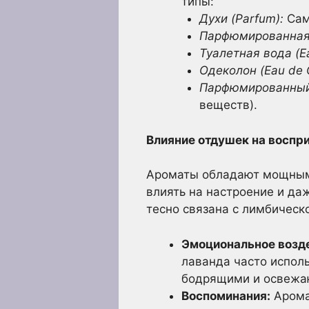
типы:
Духи (Parfum):
Сам
Парфюмированная 
Туалетная вода (Eau
Одеколон (Eau de 
Парфюмированный с
веществ).
Влияние отдушек на воспр
Ароматы обладают мощным 
влиять на настроение и даж
тесно связана с лимбическо
Эмоциональное возд
лаванда часто исполь
бодрящими и освежаю
Воспоминания:
Арома