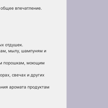
 общее впечатление.
х отдушек.
нам, мылу, шампуням и
ым порошкам, моющим
рах, свечах и других
ания аромата продуктам