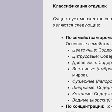
Классификация отдушек
Существует множество спо
являются следующие:
По семействам аром
Основные семейства
Цветочные:
Содерж
Цитрусовые:
Содер
Древесные:
Содерж
Восточные (амбро
мирра).
Фужерные (папоро
Шипровые:
Содержа
Кожаные:
Содержат
Водные (морские):
По концентрации:
Кон