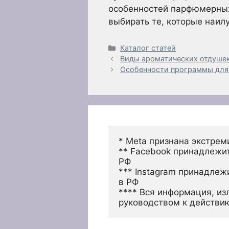
особенностей парфюмерных
выбирать те, которые наи
Рубрики
Каталог статей
Виды ароматических отдуше
Особенности программы для
* Meta признана экстрем
** Facebook принадлежит
РФ
*** Instagram принадлеж
в РФ 
**** Вся информация, из
руководством к действи