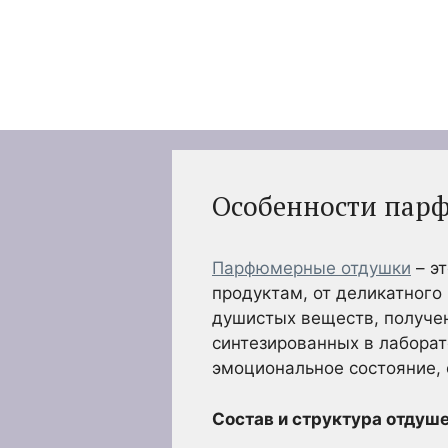
Перейти
к
содержимому
Особенности пар
Парфюмерные отдушки
– э
продуктам, от деликатного
душистых веществ, получен
синтезированных в лаборат
эмоциональное состояние, 
Состав и структура отдуш