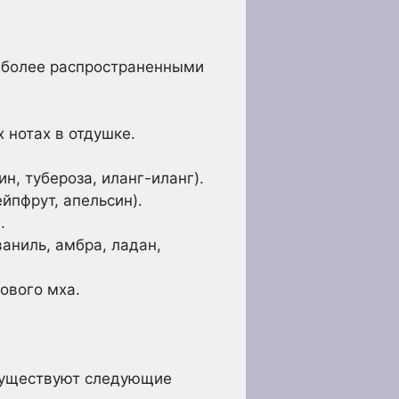
иболее распространенными
нотах в отдушке.
н, тубероза, иланг-иланг).
йпфрут, апельсин).
.
аниль, амбра, ладан,
ового мха.
 Существуют следующие