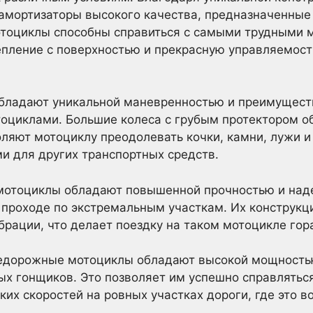
амортизаторы высокого качества, предназначенные
мотоциклы способны справиться с самыми трудными 
епление с поверхностью и прекрасную управляемос
ладают уникальной маневренностью и преимущест
оциклами. Большие колеса с грубым протектором о
оляют мотоциклу преодолевать кочки, камни, лужи и
и для других транспортных средств.
мотоциклы обладают повышенной прочностью и над
и проходе по экстремальным участкам. Их конструкц
брации, что делает поездку на таком мотоцикле гор
внедорожные мотоциклы обладают высокой мощностью
х гонщиков. Это позволяет им успешно справлятьс
ких скоростей на ровных участках дороги, где это в