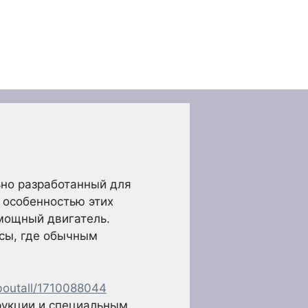
ьно разработанный для
 особенностью этих
мощный двигатель.
сы, где обычным
aboutall/1710088044
рукции и специальным