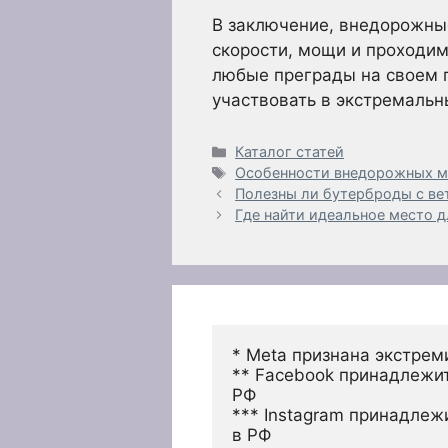
В заключение, внедорожные
скорости, мощи и проходим
любые преграды на своем п
участвовать в экстремаль
Рубрики
Каталог статей
Метки
Особенности внедорожных 
Полезны ли бутерброды с ве
Где найти идеальное место д
* Meta признана экстрем
** Facebook принадлежит
РФ
*** Instagram принадлеж
в РФ 