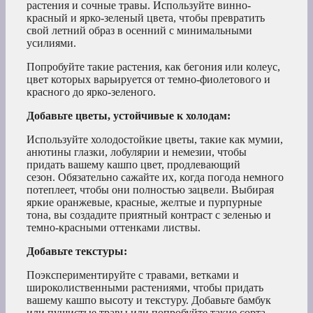
растения и сочные травы. Используйте винно-
красный и ярко-зеленый цвета, чтобы превратить
свой летний образ в осенний с минимальными
усилиями.
Попробуйте такие растения, как бегония или колеус,
цвет которых варьируется от темно-фиолетового и
красного до ярко-зеленого.
Добавьте цветы, устойчивые к холодам:
Используйте холодостойкие цветы, такие как мумии,
анютины глазки, лобулярии и немезии, чтобы
придать вашему кашпо цвет, продлевающий
сезон. Обязательно сажайте их, когда погода немного
потеплеет, чтобы они полностью зацвели. Выбирая
яркие оранжевые, красные, желтые и пурпурные
тона, вы создадите приятный контраст с зеленью и
темно-красными оттенками листвы.
Добавьте текстуры:
Поэкспериментируйте с травами, ветками и
широколиственными растениями, чтобы придать
вашему кашпо высоту и текстуру. Добавьте бамбук
или пушистые травы или попробуйте такие сорта,