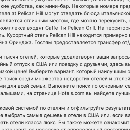
кие удобства, как мини-бар. Некоторые номера пре
теля at Pelican Hill могут отведать блюда итальянско
 является отличным местом, где можно перекусить, 
омплекса входят Caffe II и Pelican Grill. На террит
ь. Курортный отель Pelican Hill находится примерно 
на Оринджа. Гостям предоставляется трансфер от/
ни тысяч отелей, которые удовлетворят ваши запрос
йный отпуск в США или поездку с друзьями, здесь в
изкой цене! Выберите вариант, который наилучшим 
 поиск среди множества недорогих отелей и отелей
ми для всей семьи. Выполните поиск по основным с
алышами, на странице Hotels.com вы найдете лучш
ковой системой по отелям и отфильтруйте результат
е выбрать самые дешевые отели в США или, если 
ать отели класса люкс. Вы также можете ознакомит
е остановиться недалеко от определенной достопри