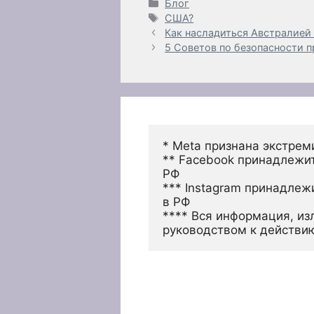
Рубрики
Блог
Метки
США?
Как насладиться Австралией 
5 Советов по безопасности 
* Meta признана экстрем
** Facebook принадлежит
РФ
*** Instagram принадлеж
в РФ 
**** Вся информация, из
руководством к действи