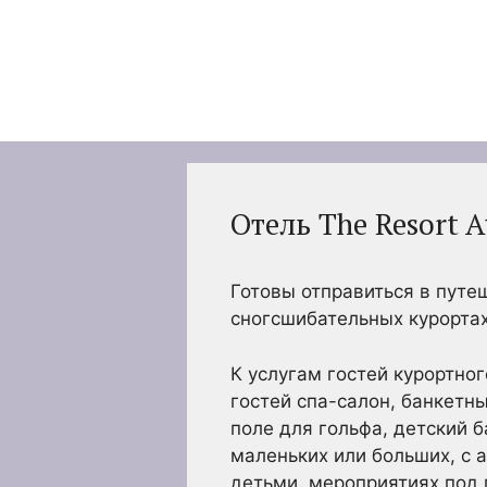
Перейти
к
содержимому
Отель The Resort A
Готовы отправиться в пут
сногсшибательных курортах,
К услугам гостей курортног
гостей спа-салон, банкетный
поле для гольфа, детский 
маленьких или больших, с 
детьми, мероприятиях под п