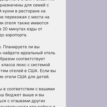
дназначены для семей с
й кухни в ресторане на
не переезжая с места на
ории отеля также имеются
в 20 минутах езды от
до аэропорта.
ы. Планируете ли вы
ы найдете идеальный отель
образом соответствует
 класса люкс с системой
етям отелей в США. Если вы
ие отели США для детей.
ы в соответствии с вашими
ваш бюджет выше и вы
ься с отзывами других
мечательности или района в