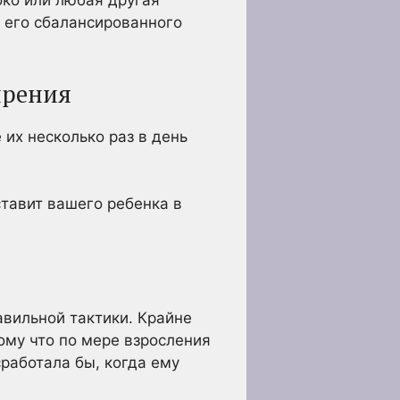
око или любая другая
 его сбалансированного
ирения
их несколько раз в день
ставит вашего ребенка в
вильной тактики. Крайне
ому что по мере взросления
сработала бы, когда ему