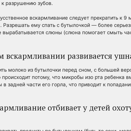
 к разрушению зубов.
скусственное вскармливание следует прекратить к 9
ы. Разрешать ему спать с бутылочкой — более серье
ше вырабатывается слюны (слюна помогает смыть ча
м вскармливании развивается уш
ить молоко из бутылочки перед сном, с большей ве
о происходит потому, что микробы изо рта ребенка в
 в задней части его горла, что приводит к попадан
кармливание отбивает у детей охо