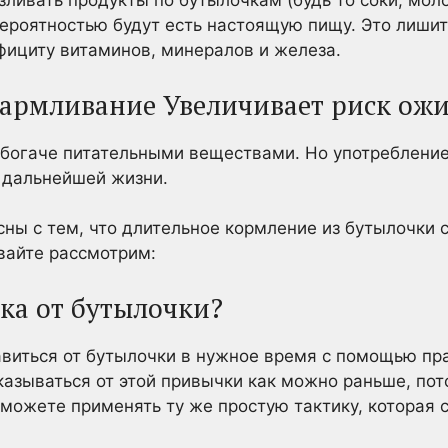
зливать продукты по бутылочкам (будь то соки, мол
ероятностью будут есть настоящую пищу. Это лишит
ефициту витаминов, минералов и железа.
кармливание Увеличивает риск ож
богаче питательными веществами. Но употребление 
 дальнейшей жизни.
сны с тем, что длительное кормление из бутылочки 
вайте рассмотрим:
нка от бутылочки?
виться от бутылочки в нужное время с помощью пра
казываться от этой привычки как можно раньше, пот
сможете применять ту же простую тактику, которая 