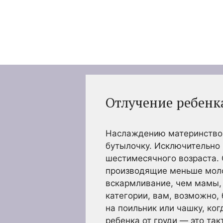
Перейти
к
содержимому
Отлучение ребенк
Наслаждению материнством
бутылочку. Исключительно
шестимесячного возраста. 
производящие меньше молок
вскармливание, чем мамы, 
категории, вам, возможно, 
на поильник или чашку, ког
ребенка от груди — это так