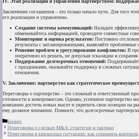
IV. Этап реализации и управления партнерством: поддерж
Заключение соглашения – это только начало пути. Для того ч
его реализации и управлению.
Создание системы коммуникаций:
Наладьте эффективну
обменивайтесь информацией, проводите совместные сове
Мониторинг и оценка результатов:
Постоянно отслежива
результаты с запланированными, выявляйте проблемные 
Решение проблем и урегулирование конфликтов:
В про
оперативно их решать, не допуская эскалации и сохраняя
Поддержание долгосрочных отношений:
Поддерживайте
с праздниками, оказывайте поддержку в сложных ситуация
отношения.
V. Заключение: партнерство как стратегическое преимущес
Переговоры о партнерстве – это сложный и ответственный про
готовности к компромиссам. Однако, успешное партнерство м
компании достичь новых высот и укрепить свои позиции на рын
ему должное внимание. Помните, что долгосрочные партнерск
Рубрики
Бизнес
Переговоры о сделках M&A: стратегии и тактики
Переговоры в кризисных ситуациях: как сохранить контроль