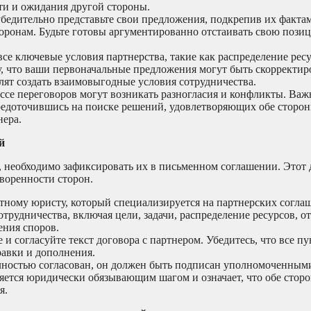
ти и ожидания другой стороны.
убедительно представьте свои предложения, подкрепив их факта
оронам. Будьте готовы аргументированно отстаивать свою позиц
се ключевые условия партнерства, такие как распределение ресу
му, что ваши первоначальные предложения могут быть скорректи
лят создать взаимовыгодные условия сотрудничества.
ссе переговоров могут возникать разногласия и конфликты. Важ
средоточившись на поиске решений, удовлетворяющих обе сторон
нера.
й
ы, необходимо зафиксировать их в письменном соглашении. Этот
воренности сторон.
тному юристу, который специализируется на партнерских согла
отрудничества, включая цели, задачи, распределение ресурсов, о
ения споров.
и согласуйте текст договора с партнером. Убедитесь, что все п
равки и дополнения.
олностью согласован, он должен быть подписан уполномоченным
ляется юридически обязывающим шагом и означает, что обе сто
я.