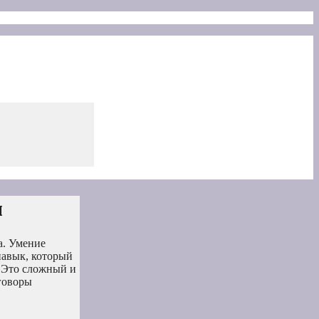
й
а. Умение
навык, который
. Это сложный и
говоры