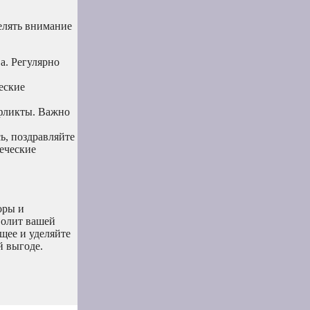
елять внимание
а. Регулярно
еские
нфликты. Важно
ь, поздравляйте
веческие
оры и
волит вашей
щее и уделяйте
й выгоде.