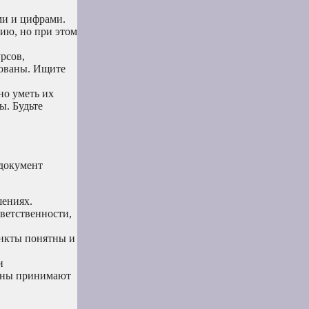
ми и цифрами.
ию, но при этом
рсов,
рованы. Ищите
но уметь их
ы. Будьте
 документ
шениях.
тветственности,
ункты понятны и
и
роны принимают