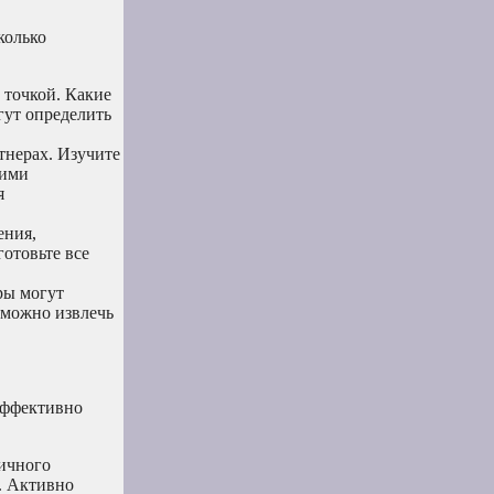
колько
 точкой. Какие
гут определить
нерах. Изучите
гими
я
ения,
отовьте все
ры могут
 можно извлечь
 эффективно
ичного
а. Активно