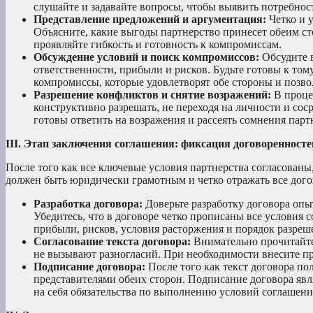
слушайте и задавайте вопросы, чтобы выявить потребнос
Представление предложений и аргументация:
Четко и 
Объясните, какие выгоды партнерство принесет обеим ст
проявляйте гибкость и готовность к компромиссам.
Обсуждение условий и поиск компромиссов:
Обсудите в
ответственности, прибыли и рисков. Будьте готовы к то
компромиссы, которые удовлетворят обе стороны и позво
Разрешение конфликтов и снятие возражений:
В проце
конструктивно разрешать, не переходя на личности и со
готовы ответить на возражения и рассеять сомнения парт
III. Этап заключения соглашения: фиксация договоренносте
После того как все ключевые условия партнерства согласован
должен быть юридически грамотным и четко отражать все дого
Разработка договора:
Доверьте разработку договора опы
Убедитесь, что в договоре четко прописаны все условия с
прибыли, рисков, условия расторжения и порядок разреш
Согласование текста договора:
Внимательно прочитайте 
не вызывают разногласий. При необходимости внесите п
Подписание договора:
После того как текст договора п
представителями обеих сторон. Подписание договора яв
на себя обязательства по выполнению условий соглашени