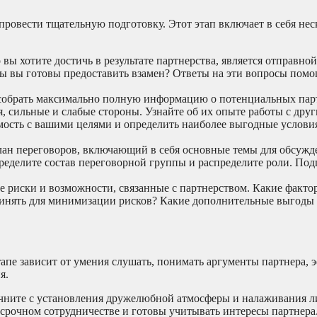
провести тщательную подготовку. Этот этап включает в себя нес
 вы хотите достичь в результате партнерства, является отправной
ы вы готовы предоставить взамен? Ответы на эти вопросы помо
обрать максимально полную информацию о потенциальных парт
, сильные и слабые стороны. Узнайте об их опыте работы с дру
ость с вашими целями и определить наиболее выгодные услови
ан переговоров, включающий в себя основные темы для обсужд
делите состав переговорной группы и распределите роли. Подг
 риски и возможности, связанные с партнерством. Какие факто
инять для минимизации рисков? Какие дополнительные выгоды
этапе зависит от умения слушать, понимать аргументы партнера,
я.
ните с установления дружелюбной атмосферы и налаживания л
госрочном сотрудничестве и готовы учитывать интересы партнер