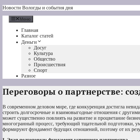
Перейти
Новости Вологды и события дня
к
содержимому
Меню
Главная
Каталог статей
Деньги
Досуг
Культура
Общество
Происшествия
Спорт
Разное
Переговоры о партнерстве: со
В современном деловом мире, где конкуренция достигла невид
строить долгосрочные и взаимовыгодные отношения с другими
может существенно повлиять на развитие и процветание бизнес
многогранный процесс, требующий тщательной подготовки, ум
формируют фундамент будущих отношений, поэтому от их резул
I. Этап подготовки: фундамент успешного партнерства