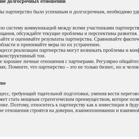
ание долгосрочных отношений
тобы партнерство было успешным и долгосрочным, необходимо уд
ю систему коммуникаций между всеми участниками партнерств
щания, обсуждайте текущие проблемы и перспективы развития.
йте и оценивайте результаты партнерства. Сравнивайте фактич
области и принимайте меры по их устранению.
цессе реализации партнерства могут возникать проблемы и ко
 конструктивный тон.
 хорошие личные отношения с партнерами. Регулярно общайтес
х. Помните, что партнерство – это не только бизнес, но и чело
тво
цесс, требующий тщательной подготовки, умения вести перегов
ожет стать мощным стратегическим преимуществом, которое поз
ке. Поэтому, относитесь к партнерству как к инвестиции в буду
ие отношения строятся на доверии, взаимопонимании и взаимно