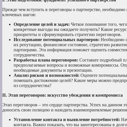
Прежде чем вступить в переговоры о партнерстве, необходимо 
ключевых шагов:
Определение целей и задач:
Четкое понимание того, чего
конкретные выгоды вы ожидаете получить? Какие ресурс
приоритеты и сформулировать стратегию переговоров.
Исследование потенциальных партнеров:
Необходимо с
их репутацию, финансовое состояние, стратегию развития
партнерами. Эта информация поможет оценить совместим
сотрудничества.
Разработка плана переговоров:
Составьте подробный пл
предполагаемые вопросы и возможные компромиссы. Опре
необходимые документы и презентации.
Анализ рисков и возможностей:
Оцените потенциальные
помешать достижению целей? Какие меры можно предпр
из сотрудничества?
II. Этап переговоров: искусство убеждения и компромисса
Этап переговоров – это сердце партнерства. Успех на данном 
доносить свою позицию и находить взаимоприемлемые решени
Установление контакта и выявление потребностей:
Нач
контакта. Важно показать, что вы заинтересованы в дол