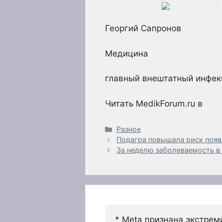
Георгий Сапронов
Медицина
главный внештатный инфек
Читать MedikForum.ru в
Рубрики
Разное
Подагра повышала риск появ
За неделю заболеваемость в
* Meta признана экстрем