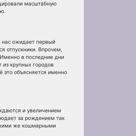
оцировали масштабную
ию.
о нас ожидает первый
ся отпускники. Впрочем,
. Именно в последние дни
т из крупных городов
сё это объясняется именно
ождаются и увеличением
людает за рождением так
такими же кошмарными
.