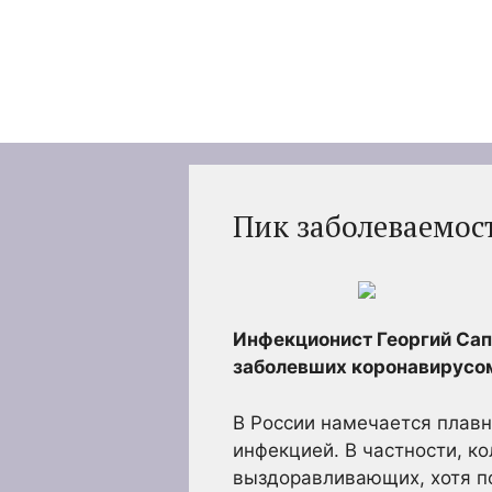
Перейти
к
содержимому
Пик заболеваемос
Инфекционист Георгий Сапр
заболевших коронавирусом
В России намечается плавн
инфекцией. В частности, к
выздоравливающих, хотя по