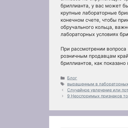
бриллианта, у вас может б
крупные лабораторные брил
конечном счете, чтобы пр
обручального кольца, важн
лабораторных условиях бри
При рассмотрении вопроса 
розничным продавцам край
бриллиантов, как показано
Рубрики
Блог
Метки
выращенным в лабораторных
Случайное увлечение или по
9 Неоспоримых признаков то