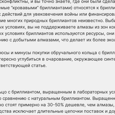
сконфликтны, и вы точно знаете, где они были сдел
мые “кровавыми” бриллиантами) относятся к брилл
х действий для увековечения войны или финансиро
ие многих природных бриллиантов неизвестно. Выб
 условиях, вы не поддерживаете алмазы из зон кон
х условиях бриллиантов используются ресурсы, он
нию с добытыми алмазами, что делает их более эк
люсы и минусы покупки обручального кольца с брил
тересно углубиться в очарование, окружающее синт
тветствующей статье.
ьцо с бриллиантом, выращенным в лабораторных усл
по сравнению с натуральным бриллиантом. Выращен
но стоят примерно на 30-50% дешевле, чем алмазы,
одства исключает длительные цепочки поставок и д