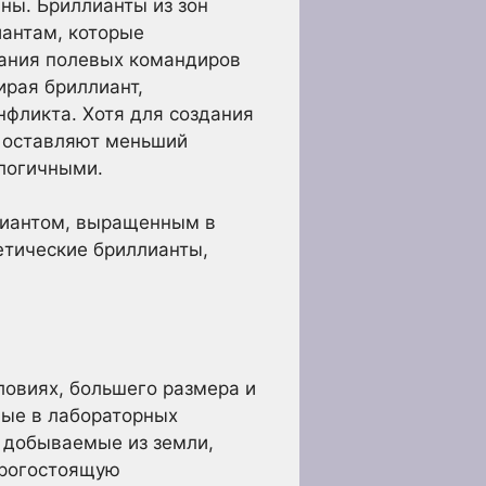
аны. Бриллианты из зон
иантам, которые
вания полевых командиров
ирая бриллиант,
фликта. Хотя для создания
и оставляют меньший
ологичными.
лиантом, выращенным в
етические бриллианты,
овиях, большего размера и
ные в лабораторных
 добываемые из земли,
орогостоящую