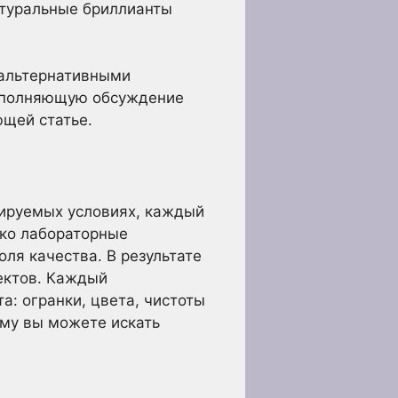
атуральные бриллианты
 альтернативными
ополняющую обсуждение
ющей статье.
лируемых условиях, каждый
ако лабораторные
ля качества. В результате
ектов. Каждый
: огранки, цвета, чистоты
ому вы можете искать