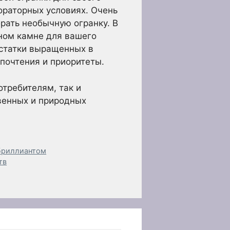
ораторных условиях. Очень
рать необычную огранку. В
ном камне для вашего
остатки выращенных в
почтения и приоритеты.
отребителям, так и
венных и природных
 бриллиантом
тв