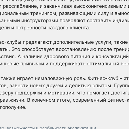
 и расслабление, и заканчивая высокоинтенсивными
кциональным тренингом, развивающими силу и выно
ванными инструкторами позволяют составить индиви
ели и потребности каждого клиента.
ес-клубы предлагают дополнительные услуги, такие 
ты. Это способствует восстановлению после тренир
твия. А наличие здорового питания и консультаций
ищевые привычки и поддерживать оптимальный вес
акже играет немаловажную роль. Фитнес-клуб – эт
в, завести новых друзей и делиться опытом. Групп
феру поддержки и мотивации, что помогает достиг
аз жизни. В конечном итоге, современный фитнес-к
агополучие.
о, возможности и особенности эксплуатации