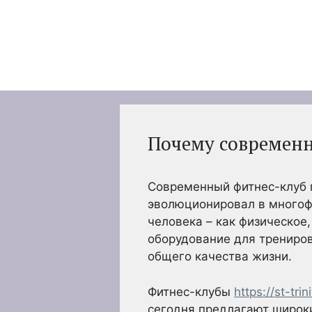
Перейти
к
содержимому
Почему современн
Современный фитнес-клуб п
эволюционировал в многоф
человека – как физическое,
оборудование для трениров
общего качества жизни.
Фитнес-клубы
https://st-tr
сегодня предлагают широкий