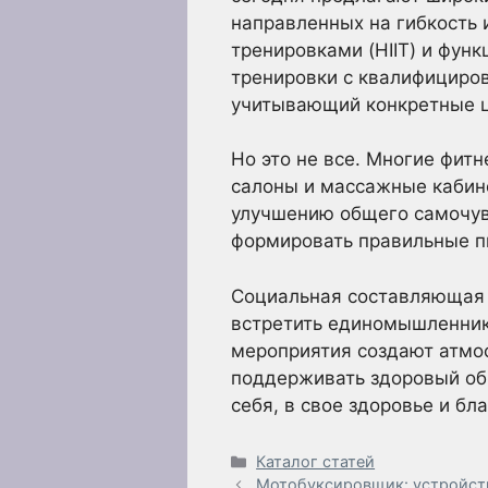
направленных на гибкость
тренировками (HIIT) и фун
тренировки с квалифициро
учитывающий конкретные ц
Но это не все. Многие фитн
салоны и массажные кабине
улучшению общего самочувс
формировать правильные п
Социальная составляющая т
встретить единомышленнико
мероприятия создают атмос
поддерживать здоровый обр
себя, в свое здоровье и бл
Рубрики
Каталог статей
Мотобуксировщик: устройств