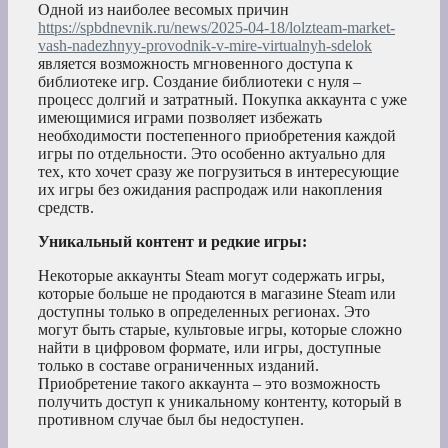
Одной из наиболее весомых причин
https://spbdnevnik.ru/news/2025-04-18/lolzteam-market-
vash-nadezhnyy-provodnik-v-mire-virtualnyh-sdelok
является возможность мгновенного доступа к
библиотеке игр. Создание библиотеки с нуля –
процесс долгий и затратный. Покупка аккаунта с уже
имеющимися играми позволяет избежать
необходимости постепенного приобретения каждой
игры по отдельности. Это особенно актуально для
тех, кто хочет сразу же погрузиться в интересующие
их игры без ожидания распродаж или накопления
средств.
Уникальный контент и редкие игры:
Некоторые аккаунты Steam могут содержать игры,
которые больше не продаются в магазине Steam или
доступны только в определенных регионах. Это
могут быть старые, культовые игры, которые сложно
найти в цифровом формате, или игры, доступные
только в составе ограниченных изданий.
Приобретение такого аккаунта – это возможность
получить доступ к уникальному контенту, который в
противном случае был бы недоступен.