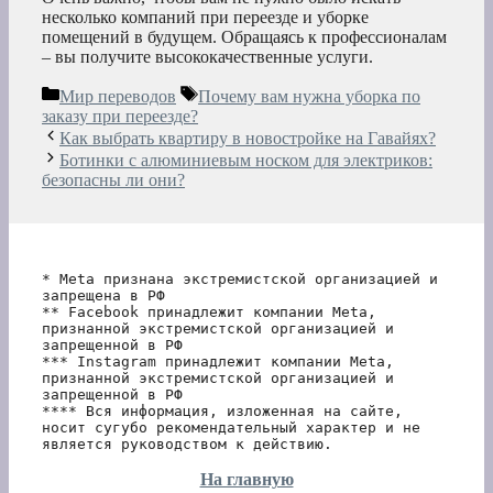
несколько компаний при переезде и уборке
помещений в будущем. Обращаясь к профессионалам
– вы получите высококачественные услуги.
Рубрики
Метки
Мир переводов
Почему вам нужна уборка по
заказу при переезде?
Как выбрать квартиру в новостройке на Гавайях?
Ботинки с алюминиевым носком для электриков:
безопасны ли они?
* Meta признана экстремистской организацией и 
запрещена в РФ
** Facebook принадлежит компании Meta, 
признанной экстремистской организацией и 
запрещенной в РФ
*** Instagram принадлежит компании Meta, 
признанной экстремистской организацией и 
запрещенной в РФ 
**** Вся информация, изложенная на сайте, 
носит сугубо рекомендательный характер и не 
является руководством к действию.
На главную