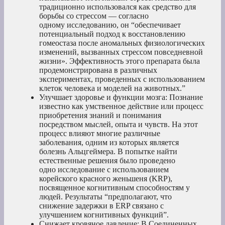
традиционно использовался как средство для
борьбы со стрессом — согласно
одному исследованию, он “обеспечивает
потенциальный подход к восстановлению
гомеостаза после аномальных физиологических
изменений, вызванных стрессом повседневной
жизни». Эффективность этого препарата была
продемонстрирована в различных
экспериментах, проведенных с использованием
клеток человека и моделей на животных.”
Улучшает здоровье и функции мозга: Познание
известно как умственное действие или процесс
приобретения знаний и понимания
посредством мыслей, опыта и чувств. На этот
процесс влияют многие различные
заболевания, одним из которых является
болезнь Альцгеймера. В попытке найти
естественные решения было проведено
одно исследование с использованием
корейского красного женьшеня (KRP),
посвященное когнитивным способностям у
людей. Результаты “предполагают, что
снижение задержки в ERP связано с
улучшением когнитивных функций”.
Снижает кровяное давление: В Соединенных