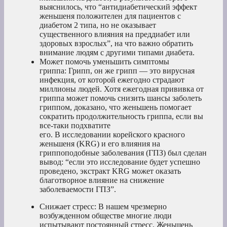
выяснилось, что “антидиабетический эффект
женьшеня положителен для пациентов с
диабетом 2 типа, но не оказывает
существенного влияния на преддиабет или
здоровых взрослых”, на что важно обратить
внимание людям с другими типами диабета.
Может помочь уменьшить симптомы
гриппа: Грипп, он же грипп — это вирусная
инфекция, от которой ежегодно страдают
миллионы людей. Хотя ежегодная прививка от
гриппа может помочь снизить шансы заболеть
гриппом, доказано, что женьшень помогает
сократить продолжительность гриппа, если вы
все-таки подхватите
его. В исследовании корейского красного
женьшеня (KRG) и его влияния на
гриппоподобные заболевания (ГПЗ) был сделан
вывод: “если это исследование будет успешно
проведено, экстракт KRG может оказать
благотворное влияние на снижение
заболеваемости ГПЗ”.
Снижает стресс: В нашем чрезмерно
возбужденном обществе многие люди
испытывают постоянный стресс. Женьшень