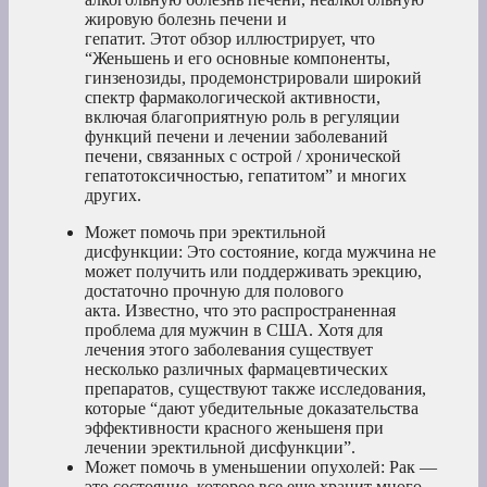
жировую болезнь печени и
гепатит. Этот обзор иллюстрирует, что
“Женьшень и его основные компоненты,
гинзенозиды, продемонстрировали широкий
спектр фармакологической активности,
включая благоприятную роль в регуляции
функций печени и лечении заболеваний
печени, связанных с острой / хронической
гепатотоксичностью, гепатитом” и многих
других.
Может помочь при эректильной
дисфункции: Это состояние, когда мужчина не
может получить или поддерживать эрекцию,
достаточно прочную для полового
акта. Известно, что это распространенная
проблема для мужчин в США. Хотя для
лечения этого заболевания существует
несколько различных фармацевтических
препаратов, существуют также исследования,
которые “дают убедительные доказательства
эффективности красного женьшеня при
лечении эректильной дисфункции”.
Может помочь в уменьшении опухолей: Рак —
это состояние, которое все еще хранит много