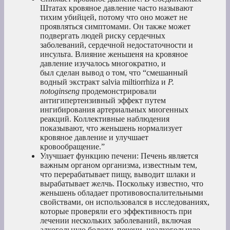
Штатах кровяное давление часто называют
тихим убийцей, потому что оно может не
проявляться симптомами. Он также может
подвергать людей риску сердечных
заболеваний, сердечной недостаточности и
инсульта. Влияние женьшеня на кровяное
давление изучалось многократно, и
был сделан вывод о том, что “смешанный
водный экстракт salvia miltiorrhiza и
P.
notoginseng
продемонстрировали
антигипертензивный эффект путем
ингибирования артериальных миогенных
реакций. Коллективные наблюдения
показывают, что женьшень нормализует
кровяное давление и улучшает
кровообращение.”
Улучшает функцию печени: Печень является
важным органом организма, известным тем,
что перерабатывает пищу, выводит шлаки и
вырабатывает желчь. Поскольку известно, что
женьшень обладает противовоспалительными
свойствами, он использовался в исследованиях,
которые проверяли его эффективность при
лечении нескольких заболеваний, включая
алкогольную болезнь печени, неалкогольную