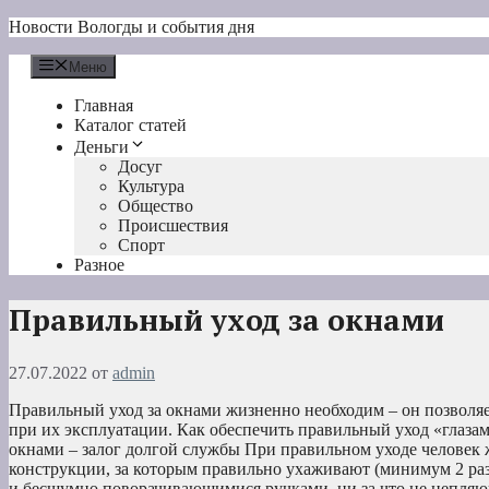
Перейти
Новости Вологды и события дня
к
содержимому
Меню
Главная
Каталог статей
Деньги
Досуг
Культура
Общество
Происшествия
Спорт
Разное
Правильный уход за окнами
27.07.2022
от
admin
Правильный уход за окнами жизненно необходим – он позволя
при их эксплуатации. Как обеспечить правильный уход «глаз
окнами – залог долгой службы При правильном уходе человек 
конструкции, за которым правильно ухаживают (минимум 2 ра
и бесшумно поворачивающимися ручками, ни за что не цепля