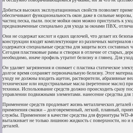
Добиться высоких эксплуатационных свойств позволяет приме
обеспечивают функциональность окон даже в сильные морозы, п
частиц песка, пыли. после мойки окон можно приступать к ухо
предназначенные специально для ухода за окнами ПВХ, отлича
Они не содержат кислот и едких щелочей, что делает их безоп
конструкции входят комплектующие из различных материалов (м
содержатся специальные средства для защиты всех составных ч
Сегодня пластиковые рамы и створки в отличие от старых, де
необходимо, иначе профиль утратит белизну и глянец. Для ухо
Он удаляет загрязнения и снимает с пластика статическое элек
долгое время сохраняет первоначальную белизну. Этот материа
уходу не должны входить ацетон, растворители, абразивные ве
технические или индустриальные масла (веретенное масло) пр
техники. Использование средств должно происходить сразу пос
управлении подвижными элементами. нанесение средства для
Применение средств продлевает жизнь металлических деталей 
применения смазки – долговременный, легкий, плавный, прия
службы. Применение в качестве средства для фурнитуры WD-40 
выталкивает не только лишнюю жидкость с поверхности, но и 
деталей.