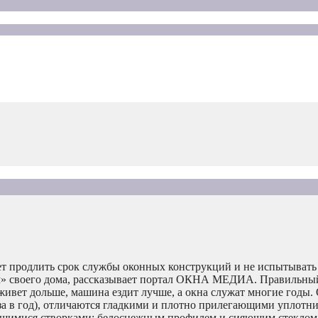
ет продлить срок службы оконных конструкций и не испытывать
ам» своего дома, рассказывает портал ОКНА МЕДИА. Правильный
живет дольше, машина ездит лучше, а окна служат многие годы.
за в год), отличаются гладкими и плотно прилегающими уплотни
ющимися створками; белоснежным профилем и сияющим стеклом