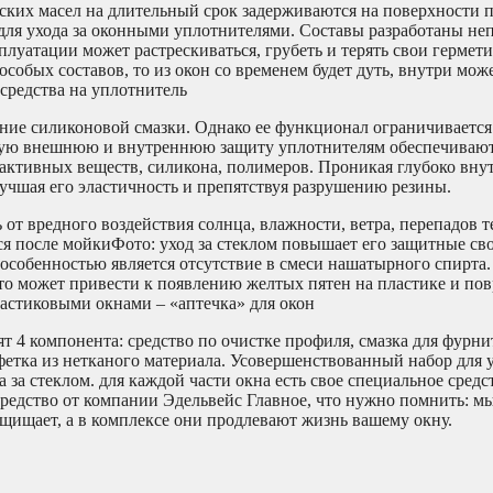
ческих масел на длительный срок задерживаются на поверхности
 для ухода за оконными уплотнителями. Составы разработаны не
плуатации может растрескиваться, грубеть и терять свои герме
собых составов, то из окон со временем будет дуть, внутри мож
 средства на уплотнитель
ние силиконовой смазки. Однако ее функционал ограничиваетс
ую внешнюю и внутреннюю защиту уплотнителям обеспечивают 
активных веществ, силикона, полимеров. Проникая глубоко внут
учшая его эластичность и препятствуя разрушению резины.
от вредного воздействия солнца, влажности, ветра, перепадов т
ся после мойкиФото: уход за стеклом повышает его защитные сво
 особенностью является отсутствие в смеси нашатырного спирта
что может привести к появлению желтых пятен на пластике и повр
ластиковыми окнами – «аптечка» для окон
т 4 компонента: средство по очистке профиля, смазка для фурни
фетка из нетканого материала. Усовершенствованный набор для у
 за стеклом. для каждой части окна есть свое специальное сред
средство от компании Эдельвейс Главное, что нужно помнить: мы
защищает, а в комплексе они продлевают жизнь вашему окну.