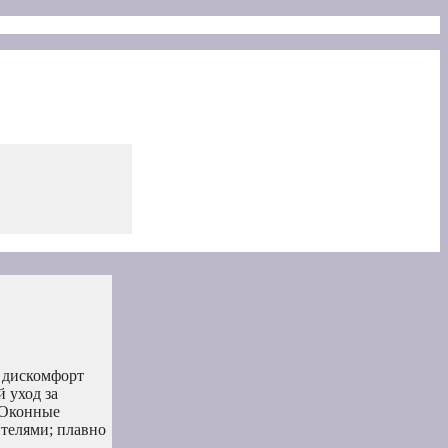
 дискомфорт
 уход за
 Оконные
телями; плавно
.