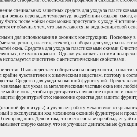
нение специальных защитных средств для ухода за пластиковым
ри резких перепадах температур, воздействии осадков, смога, 
ду Фото: после мойки окон можно приступать к уходу Чистящие 
ются от обычных тем, что выпускаются на водно-спиртовой осно
асными для использования в оконных конструкциях. Поскольку в
еталл, резина, пластик, стекло), в наборах для ухода за пласт
астей окна. Средства для ухода за пластиковыми окнами Очистит
ревянных, не нужно красить. Однако ухаживать за ними по-преж
да используется очиститель с антистатическими свойствами.
тричество. Пыль перестает собираться на поверхности, а пластик
л крайне чувствителен к химическим веществам, поэтому в соста
щества. Средства для ухода за оконной фурнитурой. Представля
именяемые для ухода за металлическими частями окна или любой
ле мойки окна, чтобы предотвратить появление скрипов и тяжес
 защиты фурнитурыФото: нанесение средства для защиты фурни
(оконной фурнитуры) и улучшает работу механизмов открывания.
тный в эксплуатации ход механизма оконной фурнитуры и продл
неоправданно. Дело в том, что в его составе преобладает уайт-
вымывает старую смазку, что не улучшает двигательные функци