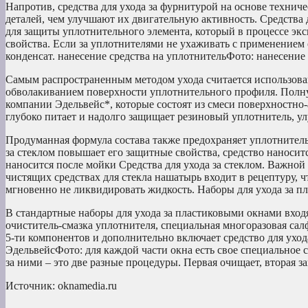
Напротив, средства для ухода за фурнитурой на основе техни
деталей, чем улучшают их двигательную активность. Средства
для защиты уплотнительного элемента, который в процессе экс
свойства. Если за уплотнителями не ухаживать с применением о
конденсат. нанесение средства на уплотнительФото: нанесение
Самым распространенным методом ухода считается использова
обволакиванием поверхности уплотнительного профиля. Полн
компании Эдельвейс*, которые состоят из смеси поверхностно-
глубоко питает и надолго защищает резиновый уплотнитель, ул
Продуманная формула состава также предохраняет уплотнитель 
за стеклом повышает его защитные свойства, средство наносит
наносится после мойки Средства для ухода за стеклом. Важной
чистящих средствах для стекла нашатырь входит в рецептуру, 
мгновенно не ликвидировать жидкость. Наборы для ухода за п
В стандартные наборы для ухода за пластиковыми окнами входя
очиститель-смазка уплотнителя, специальная многоразовая сал
5-ти компонентов и дополнительно включает средство для ухода
ЭдельвейсФото: для каждой части окна есть свое специальное 
за ними – это две разные процедуры. Первая очищает, вторая 
Источник: oknamedia.ru