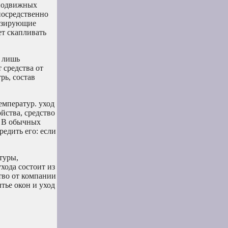
 подвижных
посредственно
тизирующие
ет скапливать
я лишь
средства от
рь, состав
емператур. уход
йства, средство
. В обычных
едить его: если
туры,
хода состоит из
ство от компании
тье окон и уход