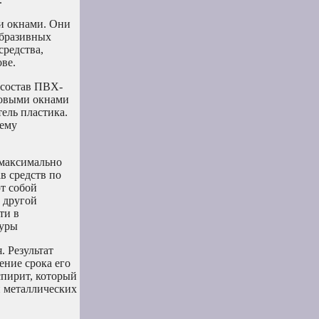
и окнами. Они
абразивных
средства,
ве.
 состав ПВХ-
иковыми окнами
ель пластика.
нему
 максимально
в средств по
ют собой
 другой
ти в
туры
 Результат
ение срока его
спирит, который
и металлических