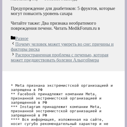
Предупреждение для диабетиков: 5 фруктов, которые
могут повысить уровень сахара
Читайте также: Два признака необратимого
повреждения печени.
Читать MedikForum.ru в
Рубрики
Разное
Почему человек может умереть во сне: причины и
факторы риска
Распространенная проблема с печенью, которая
может предшествовать болезни Альцгеймера
* Meta признана экстремистской организацией и 
запрещена в РФ
** Facebook принадлежит компании Meta, 
признанной экстремистской организацией и 
запрещенной в РФ
*** Instagram принадлежит компании Meta, 
признанной экстремистской организацией и 
запрещенной в РФ 
**** Вся информация, изложенная на сайте, 
носит сугубо рекомендательный характер и не 