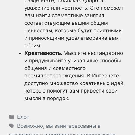
разделяете, таких как доброта,
уважение или честность. Это поможет
вам найти совместные занятия,
соответствующие вашим общим
ценностям, которые будут приятными
и приносящими удовлетворение вам
обоим.
Креативность.
Мыслите нестандартно
и придумывайте уникальные способы
общения и совместного
времяпрепровождения. В Интернете
доступно множество креативных идей,
которые помогут вам привести свои
мысли в порядок.
Рубрики
Блог
Метки
Возможно
,
вы заинтересованы в
знакомстве с иностранцем и используете