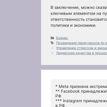
В заключение, можно сказа
ключевым элементом на пут
ответственность становитс
политики и экономики.
Рубрики
Бизнес
Метки
Проведение переговоров по 
Управление стрессом и эмоц
Лидерские качества в проце
* Meta признана экстрем
** Facebook принадлежит
РФ
*** Instagram принадлеж
в РФ 