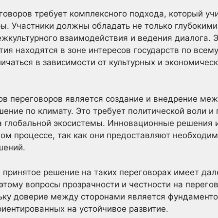
оворов требует комплексного подхода, который уч
ры. Участники должны обладать не только глубокими
ежкультурного взаимодействия и ведения диалога. Э
ия находятся в зоне интересов государств по всему
ичаться в зависимости от культурных и экономичес
ов переговоров является создание и внедрение ме
шение по климату. Это требует политической воли и 
а глобальной экосистемы. Инновационные решения 
ном процессе, так как они предоставляют необход
шений.
 принятое решение на таких переговорах имеет да
этому вопросы прозрачности и честности на перего
льку доверие между сторонами является фундаменто
риентированных на устойчивое развитие.