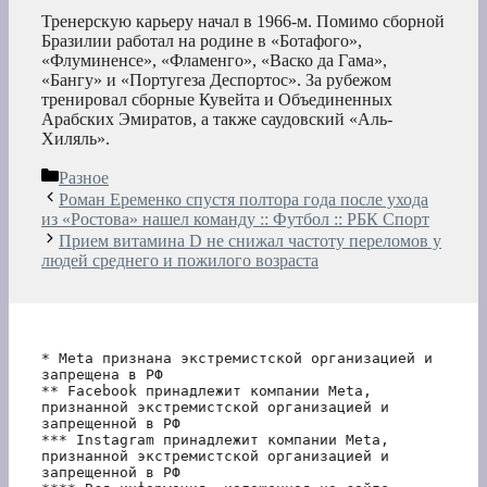
Тренерскую карьеру начал в 1966-м. Помимо сборной
Бразилии работал на родине в «Ботафого»,
«Флуминенсе», «Фламенго», «Васко да Гама»,
«Бангу» и «Португеза Деспортос». За рубежом
тренировал сборные Кувейта и Объединенных
Арабских Эмиратов, а также саудовский «Аль-
Хиляль».
Рубрики
Разное
Роман Еременко спустя полтора года после ухода
из «Ростова» нашел команду :: Футбол :: РБК Спорт
Прием витамина D не снижал частоту переломов у
людей среднего и пожилого возраста
* Meta признана экстремистской организацией и 
запрещена в РФ
** Facebook принадлежит компании Meta, 
признанной экстремистской организацией и 
запрещенной в РФ
*** Instagram принадлежит компании Meta, 
признанной экстремистской организацией и 
запрещенной в РФ 