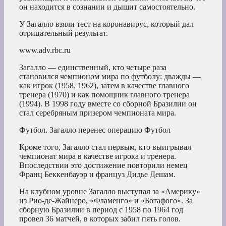
он находится в сознании и дышит самостоятельно.
У Загалло взяли тест на коронавирус, который дал
отрицательный результат.
www.adv.rbc.ru
Загалло — единственный, кто четыре раза
становился чемпионом мира по футболу: дважды —
как игрок (1958, 1962), затем в качестве главного
тренера (1970) и как помощник главного тренера
(1994). В 1998 году вместе со сборной Бразилии он
стал серебряным призером чемпионата мира.
Футбол. Загалло перенес операцию
Футбол
Кроме того, Загалло стал первым, кто выигрывал
чемпионат мира в качестве игрока и тренера.
Впоследствии это достижение повторили немец
Франц Беккенбауэр и француз Дидье Дешам.
На клубном уровне Загалло выступал за «Америку»
из Рио-де-Жайнеро, «Фламенго» и «Ботафого». За
сборную Бразилии в период с 1958 по 1964 год
провел 36 матчей, в которых забил пять голов.