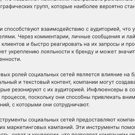
графических групп, которые наиболее вероятно ста
и способствуют взаимодействию с аудиторией, что 
елями. Через комментарии, личные сообщения и лай
 клиентов и быстро реагировать на их запросы и пр
ует укреплению лояльности к бренду и может значи
енности.
евых ролей социальных сетей является влияние на 
альный и текстовый контент, компании могут создав
орые резонируют с их аудиторией. Инфлюенсеры в с
 процессе, поскольку они способны привлекать вни
ний, с которыми они сотрудничают.
нструменты социальных сетей предоставляют компа
их маркетинговых кампаний. Эти инструменты помо
ость, охват и конверсии, что позволяет компаниям 