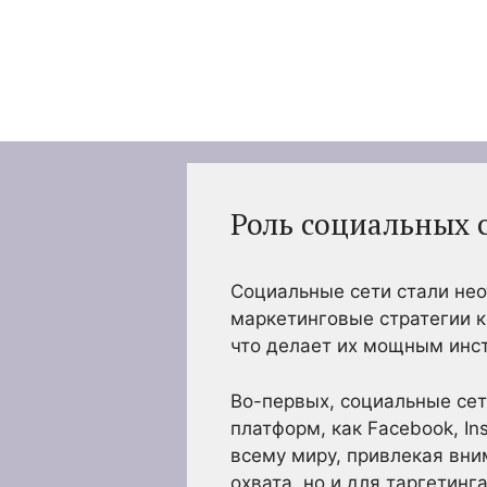
Перейти
к
содержимому
Роль социальных 
Социальные сети стали не
маркетинговые стратегии к
что делает их мощным инст
Во-первых, социальные сет
платформ, как Facebook, In
всему миру, привлекая вни
охвата, но и для таргетин