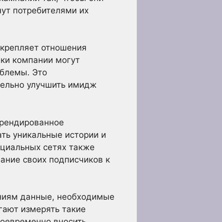
нут потребителями их
укрепляет отношения
ки компании могут
облемы. Это
тельно улучшить имидж
брендированное
ать уникальные истории и
оциальных сетях также
мание своих подписчиков к
ниям данные, необходимые
гают измерять такие
своевременно вносить