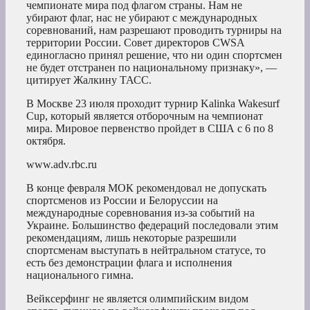
чемпионате мира под флагом страны. Нам не
убирают флаг, нас не убирают с международных
соревнований, нам разрешают проводить турниры на
территории России. Совет директоров CWSA
единогласно принял решение, что ни один спортсмен
не будет отстранен по национальному признаку», —
цитирует Жалкину ТАСС.
В Москве 23 июля проходит турнир Kalinka Wakesurf
Cup, который является отборочным на чемпионат
мира. Мировое первенство пройдет в США с 6 по 8
октября.
www.adv.rbc.ru
В конце февраля МОК рекомендовал не допускать
спортсменов из России и Белоруссии на
международные соревнования из-за событий на
Украине. Большинство федераций последовали этим
рекомендациям, лишь некоторые разрешили
спортсменам выступать в нейтральном статусе, то
есть без демонстрации флага и исполнения
национального гимна.
Вейксерфинг не является олимпийским видом