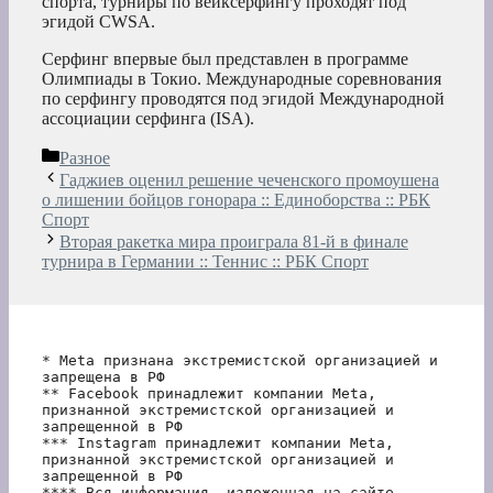
спорта, турниры по вейксерфингу проходят под
эгидой CWSA.
Серфинг впервые был представлен в программе
Олимпиады в Токио. Международные соревнования
по серфингу проводятся под эгидой Международной
ассоциации серфинга (ISA).
Рубрики
Разное
Гаджиев оценил решение чеченского промоушена
о лишении бойцов гонорара :: Единоборства :: РБК
Спорт
Вторая ракетка мира проиграла 81-й в финале
турнира в Германии :: Теннис :: РБК Спорт
* Meta признана экстремистской организацией и 
запрещена в РФ
** Facebook принадлежит компании Meta, 
признанной экстремистской организацией и 
запрещенной в РФ
*** Instagram принадлежит компании Meta, 
признанной экстремистской организацией и 
запрещенной в РФ 
**** Вся информация, изложенная на сайте, 