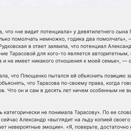
а, что «не видит потенциала» у девятилетнего сына
олько помолчать немножко, годика два помолчать», 
Рудковская в ответ заявила, что потенциал Алексан
ие Тарасовой для кого-то является авторитетным, н
 и не имеет никакого отношения к моей семье», — о
ала, что Плющенко пытался ей объяснить позицию з
бъяснять, что Тарасова по-своему права, когда гово
в. Что он и сам в десять лет ничем особенным не в
ть категорически не понимала Тарасову». По ее слов
 сейчас Александр «выглядит на льду копией своего 
ает невероятные эмоции». «Я, поверьте, достаточно