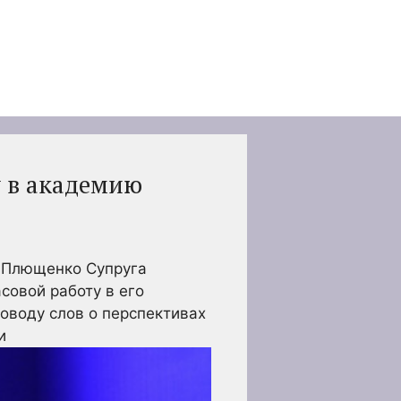
у в академию
ию Плющенко
Супруга
совой работу в его
оводу слов о перспективах
и