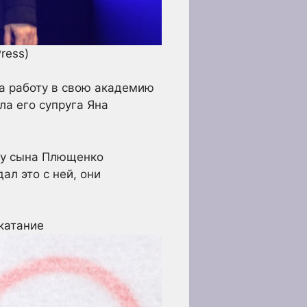
Press)
а работу в свою академию
ла его супруга Яна
оду сына Плющенко
ал это с ней, они
катание