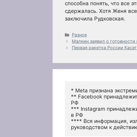
способна понять, что все э
сдержалась. Хотя Женя все
заключила Рудковская.
Рубрики
Разное
Малкин заявил о готовности п
Первая ракетка России Касат
* Meta признана экстрем
** Facebook принадлежит
РФ
*** Instagram принадлеж
в РФ 
**** Вся информация, из
руководством к действи