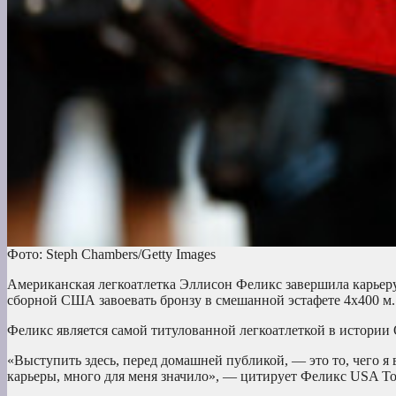
Фото: Steph Chambers/Getty Images
Американская легкоатлетка Эллисон Феликс завершила карьеру
сборной США завоевать бронзу в смешанной эстафете 4х400 м.
Феликс является самой титулованной легкоатлеткой в истории
«Выступить здесь, перед домашней публикой, — это то, чего я в
карьеры, много для меня значило», — цитирует Феликс USA To