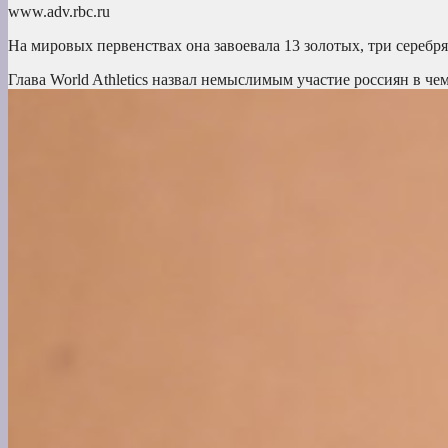
www.adv.rbc.ru
На мировых первенствах она завоевала 13 золотых, три серебр
Глава World Athletics назвал немыслимым участие россиян в ч