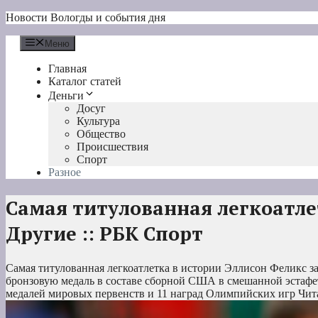
Перейти
Новости Вологды и события дня
к
содержимому
Меню
Главная
Каталог статей
Деньги
Досуг
Культура
Общество
Происшествия
Спорт
Разное
Самая титулованная легкоатлет
Другие :: РБК Спорт
Самая титулованная легкоатлетка в истории Эллисон Феликс з
бронзовую медаль в составе сборной США в смешанной эстафет
медалей мировых первенств и 11 наград Олимпийских игр
Чита