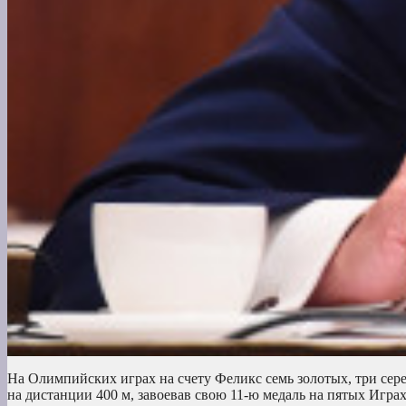
На Олимпийских играх на счету Феликс семь золотых, три сере
на дистанции 400 м, завоевав свою 11-ю медаль на пятых Игр