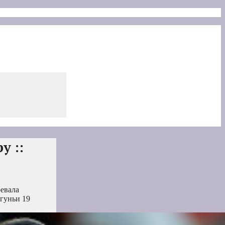
у ::
оевала
гуньи 19