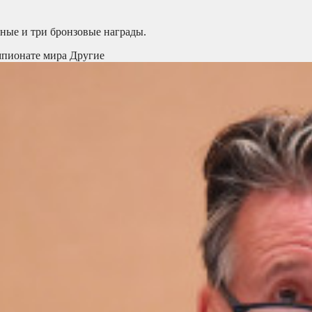
яные и три бронзовые награды.
емпионате мира
Другие