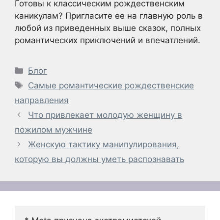
Готовы к классическим рождественским
каникулам? Пригласите ее на главную роль в
любой из приведенных выше сказок, полных
романтических приключений и впечатлений.
Рубрики
Блог
Метки
Самые романтические рождественские
направления
Что привлекает молодую женщину в
пожилом мужчине
Женскую тактику манипулирования,
которую вы должны уметь распознавать