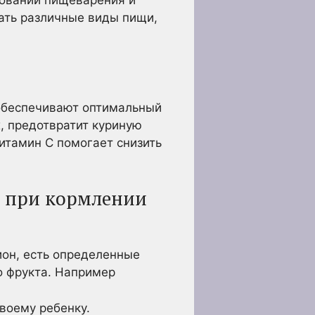
ровании пищеварения и
ать различные виды пищи,
 обеспечивают оптимальный
, предотвратит куриную
итамин С помогает снизить
ь при кормлении
ион, есть определенные
о фрукта. Например
воему ребенку.