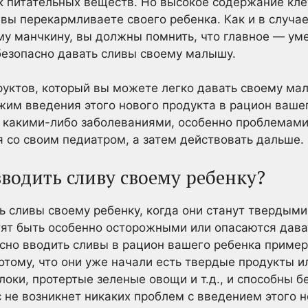
к питательных веществ. Но высокое содержание кле
 вы перекармливаете своего ребенка. Как и в случа
у манчкину, вы должны помнить, что главное — ум
безопасно давать сливы своему малышу.
руктов, который вы можете легко давать своему ма
м введения этого нового продукта в рацион вашег
т какими-либо заболеваниями, особенно проблемам
я со своим педиатром, а затем действовать дальше.
водить сливу своему ребенку?
ь сливы своему ребенку, когда они станут твердыми
тят быть особенно осторожными или опасаются дават
сно вводить сливы в рацион вашего ребенка пример
отому, что они уже начали есть твердые продукты ил
оки, протертые зеленые овощи и т.д., и способны б
с не возникнет никаких проблем с введением этого 