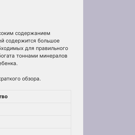
ысоким содержанием
ней содержится большое
бходимых для правильного
богата тоннами минералов
ебенка.
раткого обзора.
тво