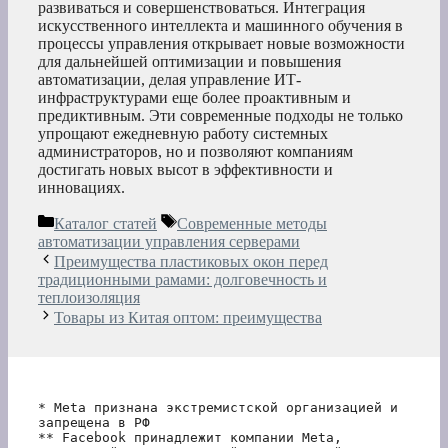
развиваться и совершенствоваться. Интеграция
искусственного интеллекта и машинного обучения в
процессы управления открывает новые возможности
для дальнейшей оптимизации и повышения
автоматизации, делая управление ИТ-
инфраструктурами еще более проактивным и
предиктивным. Эти современные подходы не только
упрощают ежедневную работу системных
администраторов, но и позволяют компаниям
достигать новых высот в эффективности и
инновациях.
Рубрики
Метки
Каталог статей
Современные методы
автоматизации управления серверами
Преимущества пластиковых окон перед
традиционными рамами: долговечность и
теплоизоляция
Товары из Китая оптом: преимущества
* Meta признана экстремистской организацией и 
запрещена в РФ
** Facebook принадлежит компании Meta, 