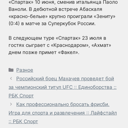
«Спартак» 10 июня, сменив итальянца Паоло
Ваноли. В дебютной встрече Абаскаля
«красно-белые» крупно проиграли «Зениту»
(0:4) в матче за Суперкубок России.
В следующем туре «Спартак» 23 июля в
гостях сыграет с «Краснодаром», «Ахмат»
днем позже примет «Факел».
Рубрики
Разное
Российский боец Махачев проведет бой
за чемпионский титул UFC :: Единоборства ::
РБК Спорт
Как профессионально бросать фрисби.
Игра для спорта и развлечения :: Лайфстайл
:: РБК Спорт