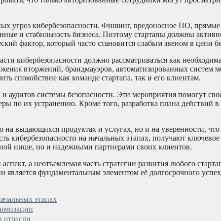
жных угроз кибербезопасности. Фишинг, вредоносное ПО, прямы
данные и стабильность бизнеса. Поэтому стартапы должны активн
ский фактор, который часто становится слабым звеном в цепи б
сти кибербезопасности должно рассматриваться как необходима
ружения вторжений, брандмауэров, автоматизированных систем 
ть спокойствие как команде стартапа, так и его клиентам.
 и аудитов системы безопасности. Эти мероприятия помогут св
ы по их устранению. Кроме того, разработка плана действий в 
ко на выдающихся продуктах и услугах, но и на уверенности, что
ость кибербезопасности на начальных этапах, получают ключевое
нной нише, но и надежными партнерами своих клиентов.
 аспект, а неотъемлемая часть стратегии развития любого старт
и является фундаментальным элементом её долгосрочного успех
начальных этапах
тимизации
в отрасли