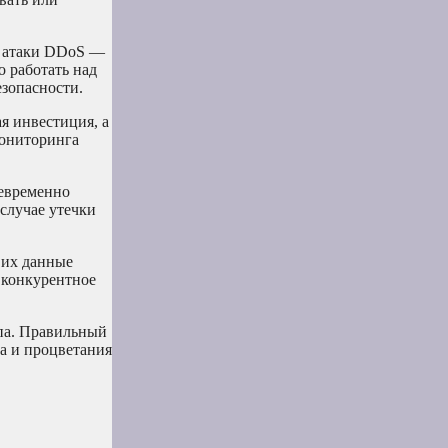
е атаки DDoS —
о работать над
езопасности.
я инвестиция, а
мониторинга
оевременно
случае утечки
 их данные
 конкурентное
апа. Правильный
а и процветания