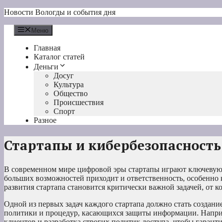
Перейти
Новости Вологды и события дня
к
содержимому
Меню
Главная
Каталог статей
Деньги
Досуг
Культура
Общество
Происшествия
Спорт
Разное
Стартапы и кибербезопасность
В современном мире цифровой эры стартапы играют ключевую
больших возможностей приходит и ответственность, особенно к
развития стартапа становится критически важной задачей, от к
Одной из первых задач каждого стартапа должно стать создан
политики и процедур, касающихся защиты информации. Напри
клиентов и разработка строгих политик доступа, чтобы гарант