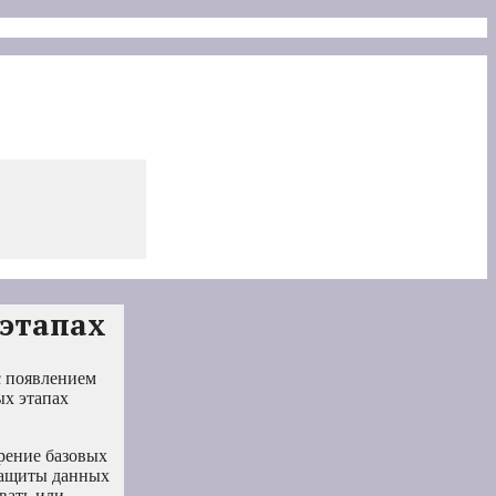
 этапах
с появлением
ых этапах
рение базовых
защиты данных
вать или