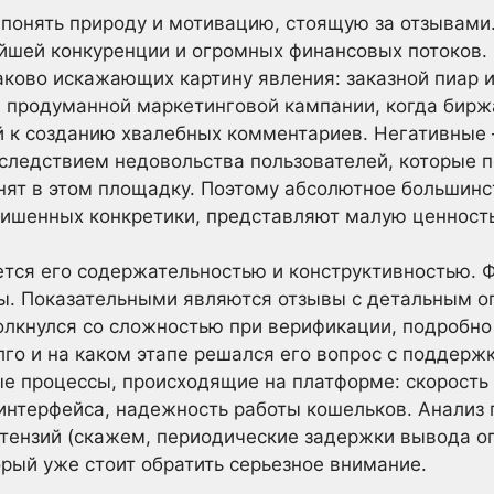
 понять природу и мотивацию, стоящую за отзывами
йшей конкуренции и огромных финансовых потоков.
ково искажающих картину явления: заказной пиар 
 продуманной маркетинговой кампании, когда бирж
й к созданию хвалебных комментариев. Негативные
 следствием недовольства пользователей, которые п
нят в этом площадку. Поэтому абсолютное большин
лишенных конкретики, представляют малую ценность
тся его содержательностью и конструктивностью. Ф
ы. Показательными являются отзывы с детальным о
олкнулся со сложностью при верификации, подробно
лго и на каком этапе решался его вопрос с поддерж
е процессы, происходящие на платформе: скорость
интерфейса, надежность работы кошельков. Анализ
тензий (скажем, периодические задержки вывода о
орый уже стоит обратить серьезное внимание.