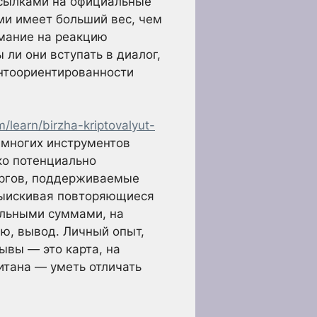
ссылками на официальные
ми имеет больший вес, чем
мание на реакцию
ли они вступать в диалог,
ентоориентированности
m/learn/birzha-kriptovalyut-
з многих инструментов
ко потенциально
оргов, поддерживаемые
 выискивая повторяющиеся
альными суммами, на
ю, вывод. Личный опыт,
ывы — это карта, на
итана — уметь отличать