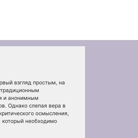
рвый взгляд простым, на
к традиционным
м и анонимным
ов. Однако слепая вера в
 критического осмысления,
и, который необходимо