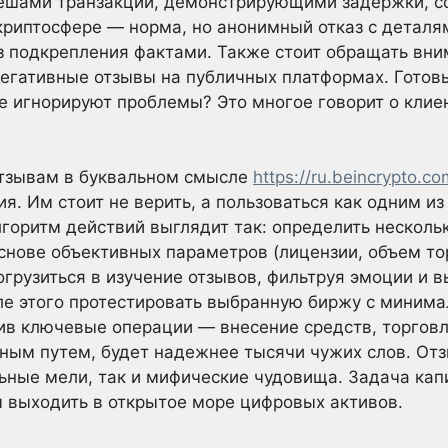
хешами транзакций, демонстрирующими задержки, 
криптосфере — норма, но анонимный отказ с деталя
з подкрепления фактами. Также стоит обращать вни
егативные отзывы на публичных платформах. Готовы 
е игнорируют проблемы? Это многое говорит о кли
отзывам в буквальном смысле
https://ru.beincrypto.co
я. Им стоит не верить, а пользоваться как одним и
горитм действий выглядит так: определить несколь
снове объективных параметров (лицензии, объем т
погрузиться в изучение отзывов, фильтруя эмоции и
ле этого протестировать выбранную биржу с миним
ив ключевые операции — внесение средств, торговл
ым путем, будет надежнее тысячи чужих слов. Отз
ьные мели, так и мифические чудовища. Задача кап
м выходить в открытое море цифровых активов.