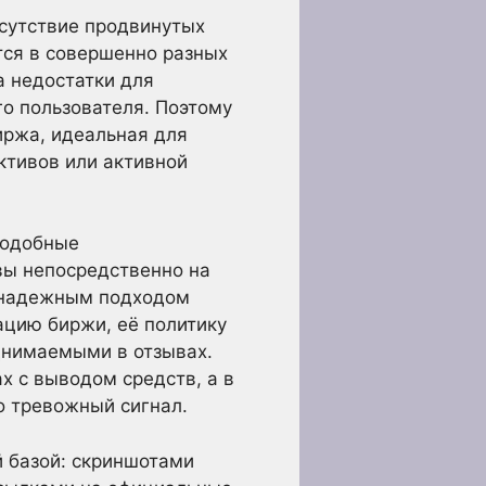
сутствие продвинутых
тся в совершенно разных
а недостатки для
о пользователя. Поэтому
иржа, идеальная для
ктивов или активной
 подобные
вы непосредственно на
е надежным подходом
цию биржи, её политику
днимаемыми в отзывах.
х с выводом средств, а в
о тревожный сигнал.
й базой: скриншотами