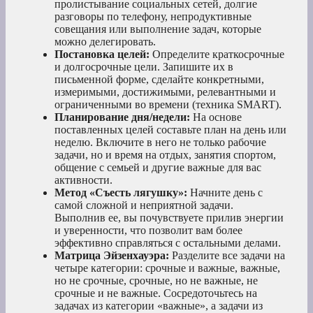
пролистывание социальных сетей, долгие
разговоры по телефону, непродуктивные
совещания или выполнение задач, которые
можно делегировать.
Постановка целей:
Определите краткосрочные
и долгосрочные цели. Запишите их в
письменной форме, сделайте конкретными,
измеримыми, достижимыми, релевантными и
ограниченными во времени (техника SMART).
Планирование дня/недели:
На основе
поставленных целей составьте план на день или
неделю. Включите в него не только рабочие
задачи, но и время на отдых, занятия спортом,
общение с семьей и другие важные для вас
активности.
Метод «Съесть лягушку»:
Начните день с
самой сложной и неприятной задачи.
Выполнив ее, вы почувствуете прилив энергии
и уверенности, что позволит вам более
эффективно справляться с остальными делами.
Матрица Эйзенхауэра:
Разделите все задачи на
четыре категории: срочные и важные, важные,
но не срочные, срочные, но не важные, не
срочные и не важные. Сосредоточьтесь на
задачах из категории «важные», а задачи из