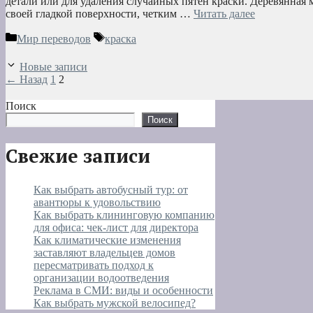
детали или для удаления случайных пятен краски. Деревянная 
своей гладкой поверхности, четким …
Читать далее
Рубрики
Метки
Мир переводов
краска
Новые записи
Страница
Страница
←
Назад
1
2
Поиск
Поиск
Свежие записи
Как выбрать автобусный тур: от
авантюры к удовольствию
Как выбрать клининговую компанию
для офиса: чек-лист для директора
Как климатические изменения
заставляют владельцев домов
пересматривать подход к
организации водоотведения
Реклама в СМИ: виды и особенности
Как выбрать мужской велосипед?