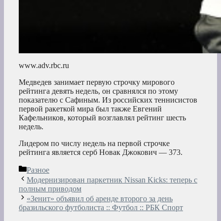
www.adv.rbc.ru
Медведев занимает первую строчку мирового
рейтинга девять недель, он сравнялся по этому
показателю с Сафиным. Из российских теннисистов
первой ракеткой мира был также Евгений
Кафельников, который возглавлял рейтинг шесть
недель.
Лидером по числу недель на первой строчке
рейтинга является серб Новак Джокович — 373.
Рубрики
Разное
Модернизирован паркетник Nissan Kicks: теперь с
полным приводом
«Зенит» объявил об аренде второго за день
бразильского футболиста :: Футбол :: РБК Спорт