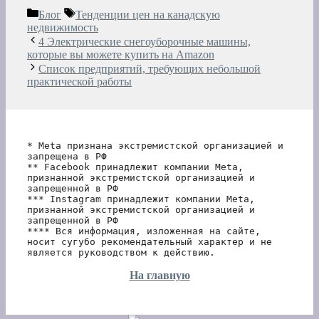
Рубрики
Метки
Блог
Тенденции цен на канадскую
недвижимость
4 Электрические снегоуборочные машины,
которые вы можете купить на Amazon
Список предприятий, требующих небольшой
практической работы
* Meta признана экстремистской организацией и 
запрещена в РФ
** Facebook принадлежит компании Meta, 
признанной экстремистской организацией и 
запрещенной в РФ
*** Instagram принадлежит компании Meta, 
признанной экстремистской организацией и 
запрещенной в РФ 
**** Вся информация, изложенная на сайте, 
носит сугубо рекомендательный характер и не 
является руководством к действию.
На главную