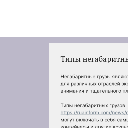
Перейти
к
содержимому
Типы негабаритны
Негабаритные грузы являю
для различных отраслей эк
внимания и тщательного пл
Типы негабаритных грузов
https://ruainform.com/news/
могут включать в себя сам
контейнеры и другие круп