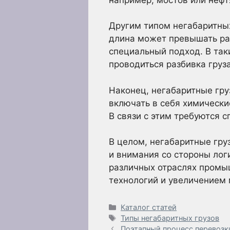
Другим типом негабаритных
длина может превышать раз
специальный подход. В так
проводиться разбивка груза
Наконец, негабаритные гру
включать в себя химически
В связи с этим требуются 
В целом, негабаритные гру
и внимания со стороны лог
различных отраслях промыш
технологий и увеличением
Рубрики
Каталог статей
Метки
Типы негабаритных грузов
Поэтапный процесс перевозк