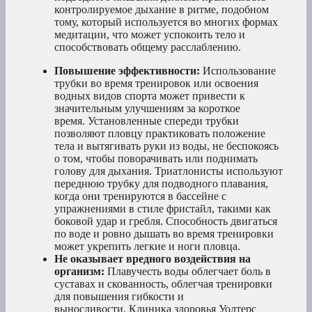
контролируемое дыхание в ритме, подобном
тому, который используется во многих формах
медитации, что может успокоить тело и
способствовать общему расслаблению.
Повышение эффективности:
Использование
трубки во время тренировок или освоения
водных видов спорта может привести к
значительным улучшениям за короткое
время. Установленные спереди трубки
позволяют пловцу практиковать положение
тела и вытягивать руки из воды, не беспокоясь
о том, чтобы поворачивать или поднимать
голову для дыхания. Триатлонисты используют
переднюю трубку для подводного плавания,
когда они тренируются в бассейне с
упражнениями в стиле фристайл, такими как
боковой удар и гребля. Способность двигаться
по воде и ровно дышать во время тренировки
может укрепить легкие и ноги пловца.
Не оказывает вредного воздействия на
организм:
Плавучесть воды облегчает боль в
суставах и скованность, облегчая тренировки
для повышения гибкости и
выносливости. Клиника здоровья Уолтерс