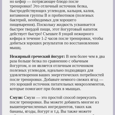
но кефир — потрясающее блюдо после
тренировки! Это отличный источник белка,
быстродействующих углеводов, кальция, калия,
витаминов группы В и пробиотиков (полезных
бактерий, необходимых для хорошего
пищеварения). Поскольку жидкость усваивается
быстрее твердой пищи, этот йогуртовый напиток
действует быстро! Съешьте 8 унций нежирного
кефира в течение 1-2 часов после тренировки, чтобы
добиться хороших результатов по восстановлению
мышц.
Нежирный греческий йогурт:
В нем более чем в два
раза больше белка по сравнению с обычным
йогуртом, и он является отличным источником
полезных углеводов, идеально подходящих для
удовлетворения ваших энергетических потребностей
после тренировки. Добавьте немного свежих ягод —
это хороший источник питательных микроэлементов,
которые помогают при болях в мышцах.
Смузи:
Смузи — это простой способ перекусить
после тренировки. Вы можете добавить многие из
вышеперечисленных ингредиентов, таких как
бананы, ягоды, йогурт и т.д. Вы также можете