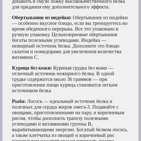
добавить в смузи ложку высококачественного белка
для придания ему дополнительного эффекта.
Обертывания из индейки:
Обертывание из индейки
— особенно вкусное блюдо, если вы тренируетесь во
время обеденного перерыва. Все это упаковано в
ручную упаковку. Цельнозерновые обертывания
богаты полезными углеводами. Индейка —
нежирный источник белка. Дополните это блюдо
салатом и помидорами для увеличения количества
витамина С.
Курица без кожи:
Куриная грудка без кожи —
отличный источник нежирного белка. В одной
грудке содержится около 36 граммов — при
приготовлении пищи курица становится легким
источником белка
Рыба:
Лосось — идеальный источник белка и
полезных для сердца жиров омега-3. Подавайте с
овощами, приготовленными на пару, и коричневым
рисом, чтобы дополнить трапезу полезными
углеводами и витаминами группы В,
вырабатывающими энергию. Богатый белком лосось,
а также клетчатка из овощей и коричневый рис
помогут вам насытиться и не переедать поздно