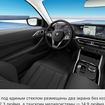
и под единым стеклом размещены два экрана без ко
2,3 дюйма, а тачскрин медиасистемы — 14,9 дюйма.