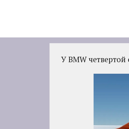
Перейти
к
содержимому
У BMW четвертой 