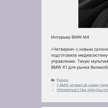
Интерьер BMW M4
«Четверки» с новым салон
подготовила медиасистему
управление. Такую мультим
BMW X1 для рынка Великоб
Рубрики
Разное
У BMW четвертой серии тепе
ПРЕИМУЩЕСТВА АРЕНДЫ КО