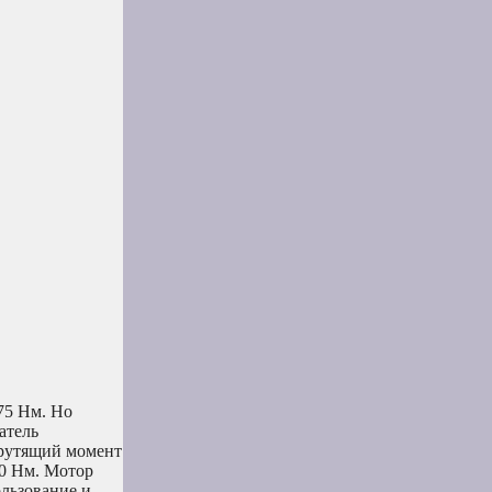
75 Нм. Но
атель
крутящий момент
00 Нм. Мотор
ользование и