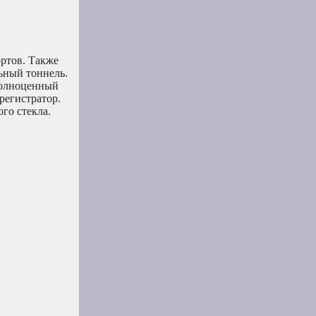
ортов. Также
льный тоннель.
 полноценный
регистратор.
го стекла.