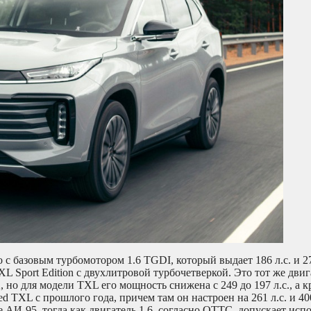
 с базовым турбомотором 1.6 TGDI, который выдает 186 л.с. и 2
L Sport Edition с двухлитровой турбочетверкой. Это тот же двиг
но для модели TXL его мощность снижена с 249 до 197 л.с., а 
ed TXL с прошлого года, причем там он настроен на 261 л.с. и 4
 АИ-95, тогда как двигатель 1.6, согласно ОТТС, допускает исп