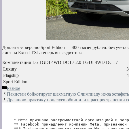
Доплата за версию Sport Edition — 400 тысяч рублей: без учет
лист на Exeed TXL теперь выглядит так:
Комплектация 1.6 TGDI 4WD DCT7 2.0 TGDI 4WD DCT7
Luxury
3
Flagship
4
Sport Edition
Рубрики
Разное
Пакистан бойкотирует шахматную Олимпиаду из-за эстафеты 
Древнюю практику поцелуев обвинили в распространении г
* Meta признана экстремистской организацией и запр
** Facebook принадлежит компании Meta, признанной 
*** Instagram принадлежит компании Meta, признанно