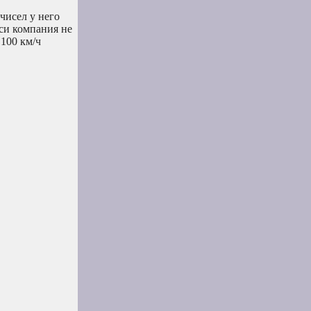
чисел у него
сси компания не
100 км/ч