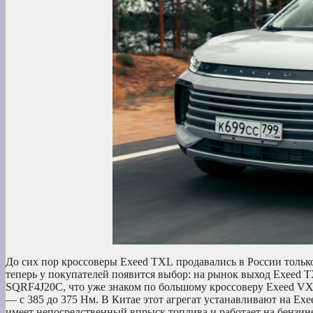
До сих пор кроссоверы Exeed TXL продавались в России только
теперь у покупателей появится выбор: на рынок выход Exeed TX
SQRF4J20C, что уже знаком по большому кроссоверу Exeed VX, 
— с 385 до 375 Нм. В Китае этот агрегат устанавливают на Exe
имеет непосредственный впрыск топлива и работает на бензине