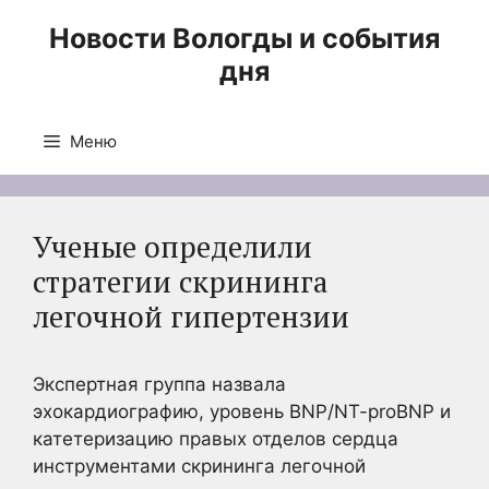
Перейти
Новости Вологды и события
к
дня
содержимому
Меню
Ученые определили
стратегии скрининга
легочной гипертензии
Экспертная группа назвала
эхокардиографию, уровень BNP/NT-proBNP и
катетеризацию правых отделов сердца
инструментами скрининга легочной