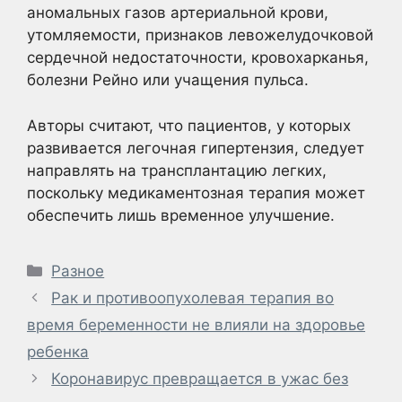
аномальных газов артериальной крови,
утомляемости, признаков левожелудочковой
сердечной недостаточности, кровохарканья,
болезни Рейно или учащения пульса.
Авторы считают, что пациентов, у которых
развивается легочная гипертензия, следует
направлять на трансплантацию легких,
поскольку медикаментозная терапия может
обеспечить лишь временное улучшение.
Рубрики
Разное
Рак и противоопухолевая терапия во
время беременности не влияли на здоровье
ребенка
Коронавирус превращается в ужас без