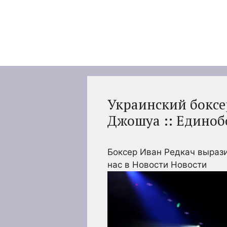
Перейти
к
содержимому
Украинский боксер
Джошуа :: Единобо
Боксер Иван Редкач вырази
нас в Новости Новости