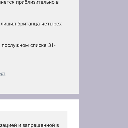
чнется приблизительно в
и лишил британца четырех
В послужном списке 31-
орт
зацией и запрещенной в 