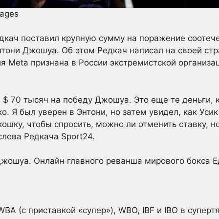
mages
едкач поставил крупную сумму на поражение соотеч
нтони Джошуа. Об этом Редкач написал на своей стр
я Metа признана в России экстремистской организа
 $ 70 тысяч на победу Джошуа. Это еще те деньги, 
 Я был уверен в Энтони, но затем увидел, как Усик
ошку, чтобы спросить, можно ли отменить ставку, но
лова Редкача Sport24.
Джошуа. Онлайн главного реванша мирового бокса
Е
BA (с приставкой «супер»), WBO, IBF и IBO в супер