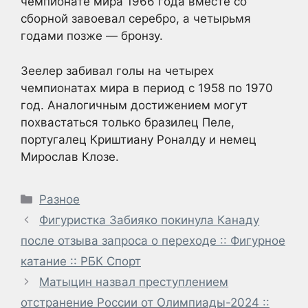
чемпионате мира 1966 года вместе со
сборной завоевал серебро, а четырьмя
годами позже — бронзу.
Зеелер забивал голы на четырех
чемпионатах мира в период с 1958 по 1970
год. Аналогичным достижением могут
похвастаться только бразилец Пеле,
португалец Криштиану Роналду и немец
Мирослав Клозе.
Рубрики
Разное
Фигуристка Забияко покинула Канаду
после отзыва запроса о переходе :: Фигурное
катание :: РБК Спорт
Матыцин назвал преступлением
отстранение России от Олимпиады-2024 ::