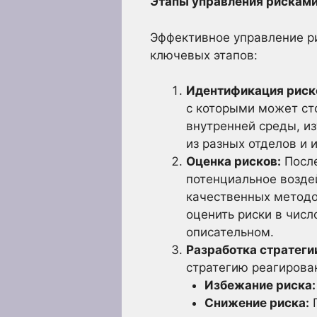
Этапы управления рисками
Эффективное управление ри
ключевых этапов:
Идентификация риск
с которыми может ст
внутренней среды, из
из разных отделов и 
Оценка рисков:
После
потенциальное возде
качественных методо
оценить риски в чис
описательном.
Разработка стратеги
стратегию реагирован
Избежание риска:
Снижение риска:
П