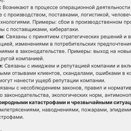
:
Возникают в процессе операционной деятельности
е с производством, поставками, логистикой, челове
нологиями. Примеры: сбои в производственном пр
мы с поставщиками, кибератаки.
и:
Связаны с принятием стратегических решений и в
нцией, изменениями в потребительских предпочтени
ниями в законодательстве. Примеры: выход на новый
другой компанией.
и:
Связаны с имиджем и репутацией компании и вклю
ными отзывами клиентов, скандалами, ошибками в 
могут нанести ущерб репутации компании.
язаны с несоблюдением законов, правил и норматив
о законодательства, экологических норм, антимоноп
природными катастрофами и чрезвычайными ситуац
землетрясениями, наводнениями, пожарами, эпидем
строфами.