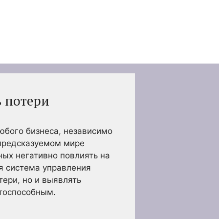
ь потери
юбого бизнеса, независимо
епредсказуемом мире
ных негативно повлиять на
я система управления
ери, но и выявлять
нтоспособным.