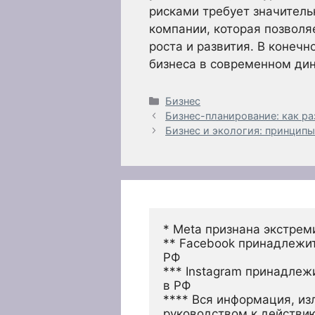
рисками требует значитель
компании, которая позволя
роста и развития. В конечн
бизнеса в современном ди
Рубрики
Бизнес
Бизнес-планирование: как р
Бизнес и экология: принципы
* Meta признана экстрем
** Facebook принадлежит
РФ
*** Instagram принадлеж
в РФ 
**** Вся информация, из
руководством к действи