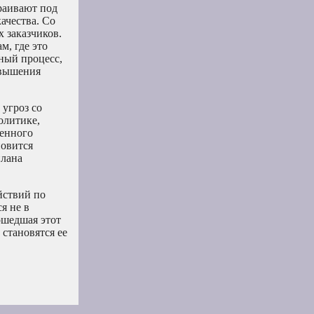
раивают под
ачества. Со
 заказчиков.
м, где это
ный процесс,
овышения
угроз со
олитике,
венного
новится
плана
йствий по
я не в
ошедшая этот
 становятся ее