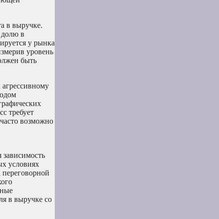
а в выручке.
 долю в
ируется у рынка
измерив уровень
олжен быть
к агрессивному
ходом
ографических
сс требует
 часто возможно
я зависимость
ых условиях
а переговорной
кого
тные
ля в выручке со