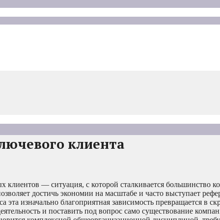
ключевого клиента
ых клиентов — ситуация, с которой сталкивается большинство к
 позволяет достичь экономии на масштабе и часто выступает рефе
са эта изначально благоприятная зависимость превращается в с
еятельность и поставить под вопрос само существование компа
становится комплексной общеорганизационной дисциплиной, тре