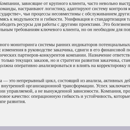
Компании, зависящие от крупного клиента, часто невольно выст
манды, настраивают логистику, адаптируют систему контроля к
сударстве», чьи процессы несовместимы с обслуживанием других
ясь к модульности и гибкости. Унификация и стандартизация та
бодить ресурсы для работы с другими проектами. Это болезнен
льным требованиям ключевого клиента, но он необходим для п
нного мониторинга системы ранних индикаторов потенциальных 
изменения в руководстве заказчика, сдвиги в его финансовой п
егических партнеров-конкурентов компании. Назначение ответст
только текущих заказов, но и стратегии развития заказчика, ста
должна оперативно анализироваться и влиять на корректировку 
а — это непрерывный цикл, состоящий из анализа, активных де
 внутренней организационной трансформации. Успех заключаетс
ении управляемой, а не вынужденной зависимости. Компания, пр
новое качество: операционную гибкость и устойчивость, которые
пе развития.