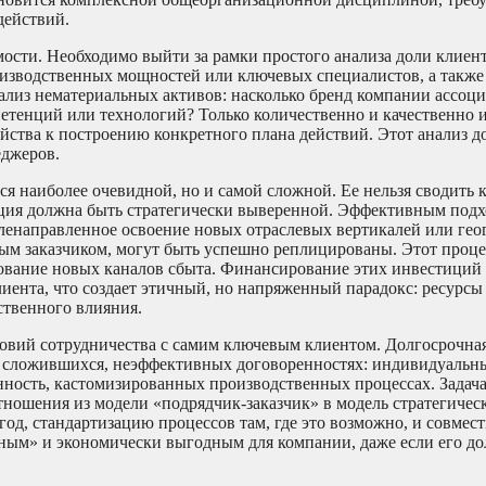
действий.
ости. Необходимо выйти за рамки простого анализа доли клиент
роизводственных мощностей или ключевых специалистов, а также
лиз нематериальных активов: насколько бренд компании ассоци
етенций или технологий? Только количественно и качественно 
йства к построению конкретного плана действий. Этот анализ д
еджеров.
 наиболее очевидной, но и самой сложной. Ее нельзя сводить 
ция должна быть стратегически выверенной. Эффективным под
целенаправленное освоение новых отраслевых вертикалей или ге
вым заказчиком, могут быть успешно реплицированы. Этот проце
рование новых каналов сбыта. Финансирование этих инвестиций
лиента, что создает этичный, но напряженный парадокс: ресурсы
ственного влияния.
ловий сотрудничества с самим ключевым клиентом. Долгосрочна
ски сложившихся, неэффективных договоренностях: индивидуальн
нность, кастомизированных производственных процессах. Задач
ношения из модели «подрядчик-заказчик» в модель стратегичес
год, стандартизацию процессов там, где это возможно, и совмес
ным» и экономически выгодным для компании, даже если его до