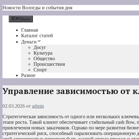
Перейти
Новости Вологды и события дня
к
содержимому
Меню
Главная
Каталог статей
Деньги
Досуг
Культура
Общество
Происшествия
Спорт
Разное
Управление зависимостью от 
02.03.2026
от
admin
Стратегическая зависимость от одного или нескольких ключев
этапе роста. Такой клиент обеспечивает стабильный cash flow,
привлечения новых заказчиков. Однако по мере развития бизне
стратегический риск, способный парализовать операционную д
этой зависимостью перестает быть задачей отдела продаж и 