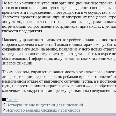
Не менее критична внутренняя организационная перестройка. 
него всю свою операционную модель: выделяют специальные ко
временем эти подразделения превращаются в «государство в го
Требуется провести реинжиниринг внутренних процессов, стрем
допустимо, позволяют снизить операционные издержки и высво
встречающий сопротивление сотрудников, привыкших к уника
гибкости предприятия.
Наконец, управление зависимостью требует создания и постоя
стороны ключевого клиента. Такими индикаторами могут быть: 
сокращение его доли на рынке, появление у него новых страт
менеджера по ключевому клиенту, чья задача — быть в курсе не 
обязательным. Информация, полученная из таких источников, 
диверсификации.
Таким образом, управление зависимостью от ключевого клиент
диверсификации, переговоров по ребалансировке отношений и
немедленном отказе от выгодного сотрудничества, а в постро
путь, не просто снижает стратегические риски — она обретает 
ключевыми конкурентными преимуществами на следующем эта
Рубрики
Бизнес
Нетворкинг вне индустрии для инноваций
Искусство ведения сложных переговоров