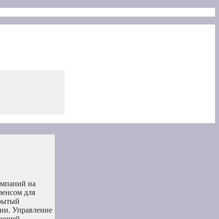
омпаний на
ренсом для
крытый
нии. Управление
бующей