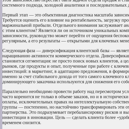
системного подхода, холодной аналитики и последовательных 
Первый этап — это объективная диагностика масштаба зависим
Требуется оценить его влияние на рентабельность, загрузку п
маржинальной прибыли. Отдельного внимания заслуживает ана
с этим клиентом? Является ли он источником уникальных комп
зависимости, руководство может перейти от ощущения беспоко
регулярным, а его результаты — открытыми для ключевых мен
Следующая фаза — диверсификация клиентской базы — является
наращиванию активности коммерческого отдела. Диверсифика
становится сегментация: не просто поиск новых клиентов, а 
рынков, где продукты и опыт, полученные при работе с ключе
инвестиций: в маркетинг, в адаптацию предложения, в форми
именно за счет стабильного дохода от того самого ключевого к
доминирующего заказчика используются для снижения его соб
Параллельно необходимо провести работу над пересмотром ус
часто коренится не только в объеме заказов, но и в историче
оплаты, исключительных правах на интеллектуальную собстве
группы — постепенно, но настойчиво трансформировать эти от
партнерства. Это подразумевает перебалансировку рисков и вы
инвестиции в инновации. Цель — сделать клиента более «удоб
временем снизится.