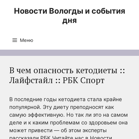
Перейти
Новости Вологды и события
к
дня
содержимому
Меню
В чем опасность кетодиеты ::
Лайфстайл :: РБК Спорт
В последние годы кетодиета стала крайне
популярной. Эту диету преподносят как
самую эффективную. Но так ли это на самом
деле и к каким проблемам со здоровьем она
может привести — об этом эксперты
рассказали РБК
Читайте нас в Новости