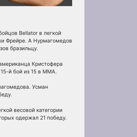
ойцов Bellator в легкой
ики Фрейре. А Нурмагомедов
зов бразильцу.
американца Кристофера
15-й бой из 15 в ММА.
агомедова. Усман
беду.
егкой весовой категории
торых одержал 21 победу.