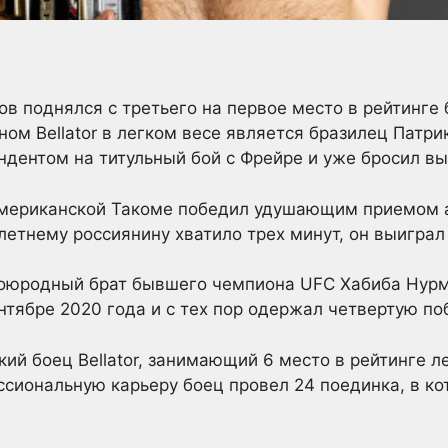
 поднялся с третьего на первое место в рейтинге б
ном Bellator в легком весе является бразилец Патр
ндентом на титульный бой с Фрейре и уже бросил вы
американской Такоме победил удушающим приемом 
етнему россиянину хватило трех минут, он выиграл 
оюродный брат бывшего чемпиона UFC Хабиба Нурм
ентябре 2020 года и с тех пор одержал четвертую по
ий боец Bellator, занимающий 6 место в рейтинге л
сиональную карьеру боец провел 24 поединка, в ко