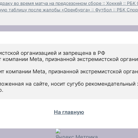
раку во время матча на предсезонном сборе :: Хоккей :: РБК
ую таблицу после жалобы «Оренбурга» :: Футбол :: РБК Спор
истской организацией и запрещена в РФ
 компании Meta, признанной экстремистской органи
ит компании Meta, признанной экстремистской орган
ложенная на сайте, носит сугубо рекомендательный х
ю.
На главную