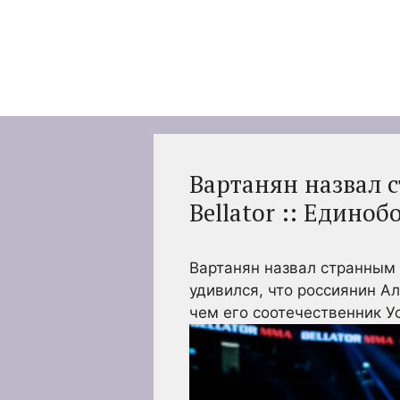
Перейти
к
содержимому
Вартанян назвал 
Bellator :: Единоб
Вартанян назвал странным 
удивился, что россиянин Ал
чем его соотечественник 