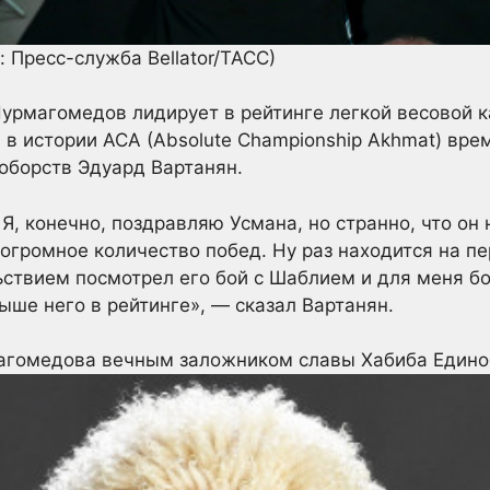
: Пресс-служба Bellator/ТАСС)
урмагомедов лидирует в рейтинге легкой весовой ка
 в истории ACA (Absolute Championship Akhmat) вр
оборств Эдуард Вартанян.
Я, конечно, поздравляю Усмана, но странно, что он
огромное количество побед. Ну раз находится на пе
ьствием посмотрел его бой с Шаблием и для меня б
ше него в рейтинге», — сказал Вартанян.
магомедова вечным заложником славы Хабиба
Едино