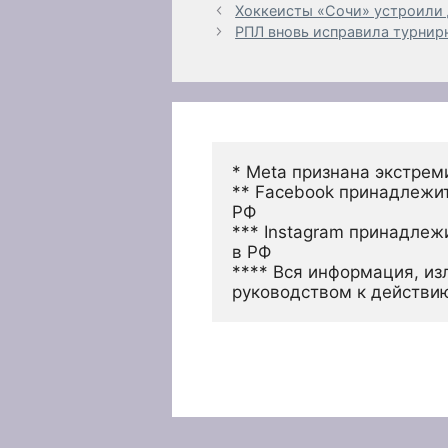
Хоккеисты «Сочи» устроили д
РПЛ вновь исправила турнирн
* Meta признана экстрем
** Facebook принадлежит
РФ
*** Instagram принадлеж
в РФ 
**** Вся информация, из
руководством к действи