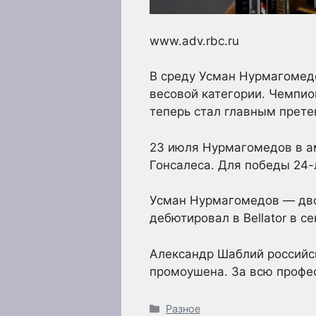
www.adv.rbc.ru
В среду Усман Нурмагомедов
весовой категории. Чемпио
теперь стал главным прете
23 июля Нурмагомедов в 
Гонсалеса. Для победы 24-л
Усман Нурмагомедов — дв
дебютировал в Bellator в с
Александр Шаблий российск
промоушена. За всю профес
Рубрики
Разное