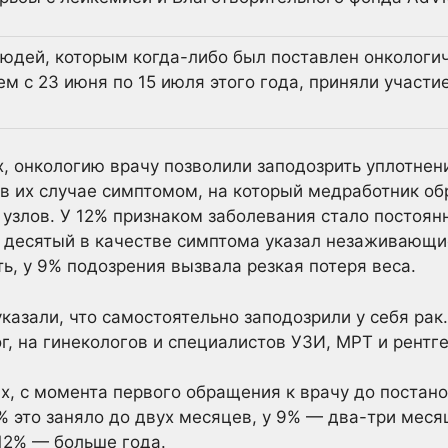
юдей, которым когда-либо был поставлен онкологич
м с 23 июня по 15 июля этого года, приняли участи
 онкологию врачу позволили заподозрить уплотнен
о в их случае симптомом, на который медработник о
узлов. У 12% признаком заболевания стало постоя
 десятый в качестве симптома указал незаживающи
, у 9% подозрения вызвала резкая потеря веса.
указали, что самостоятельно заподозрили у себя рак
ог, на гинекологов и специалистов УЗИ, МРТ и рентг
 с момента первого обращения к врачу до постано
% это заняло до двух месяцев, у 9% — два-три меся
 12% — больше года.