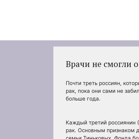
Перейти
к
содержимому
Врачи не смогли 
Почти треть россиян, котор
рак, пока они сами не заб
больше года.
Каждый третий россиянин (
рак. Основным признаком д
семьи Тиньковых, Фонда бо