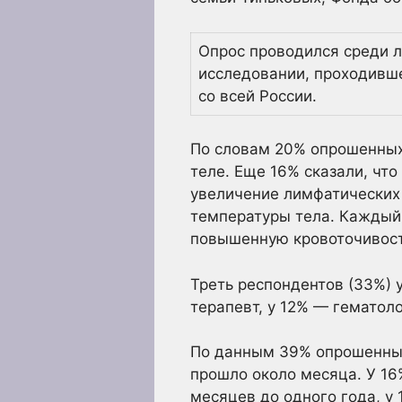
Опрос проводился среди л
исследовании, проходивше
со всей России.
По словам 20% опрошенных,
теле. Еще 16% сказали, чт
увеличение лимфатических 
температуры тела. Каждый
повышенную кровоточивость
Треть респондентов (33%) 
терапевт, у 12% — гематол
По данным 39% опрошенных,
прошло около месяца. У 16
месяцев до одного года, у