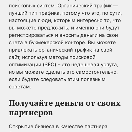
поисковых систем. Органический трафик —
лучший тип трафика, потому что это, по сути,
настоящие люди, которым интересно то, что
вы можете предложить, и именно они будут
регистрироваться и вносить деньги на свои
счета в букмекерской конторе. Вы можете
привлекать органический трафик на свой
сайт, используя методы поисковой
оптимизации (SEO) – это недешевая услуга,
но вы можете сделать это самостоятельно,
если будете следовать этим полезным
советам.
Получайте деньги от своих
партнеров
Открытие бизнеса в качестве партнера